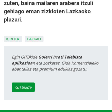
zuten, baina mailaren arabera itzuli
gehiago eman zizkioten Lazkaoko
plazari.
KIROLA
LAZKAO
Egin GITBkide
Goierri Irrati Telebista
aplikazioa
n eta zozketaz, Gida Komertzialeko
abantailaz eta premium edukiaz gozatu.
GITBkide