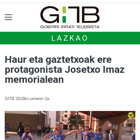
LAZKAO
Haur eta gaztetxoak ere
protagonista Josetxo Imaz
memorialean
GITB
2019ko urriaren 2a