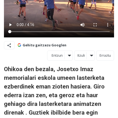
Gehitu gaitzazu Googlen
Entzun
Itzuli
Erraztu
Ohikoa den bezala, Josetxo Imaz
memorialari eskola umeen lasterketa
ezberdinek eman zioten hasiera. Giro
ederra izan zen, eta geroz eta haur
gehiago dira lasterketara animatzen
direnak . Guztiek ibilbide bera egin