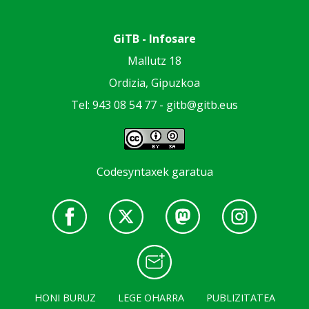
GiTB - Infosare
Mallutz 18
Ordizia, Gipuzkoa
Tel: 943 08 54 77 -
gitb@gitb.eus
Codesyntaxek garatua
HONI BURUZ
LEGE OHARRA
PUBLIZITATEA