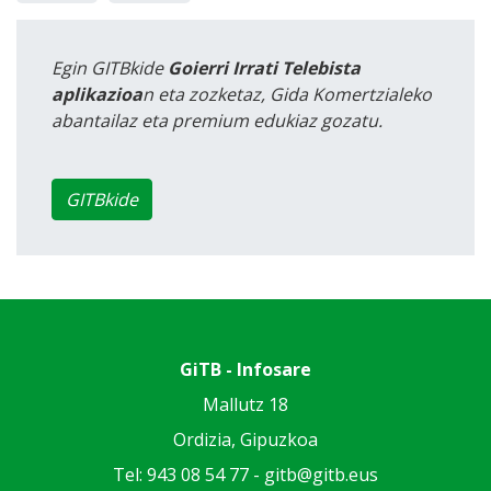
Egin GITBkide
Goierri Irrati Telebista
aplikazioa
n eta zozketaz, Gida Komertzialeko
abantailaz eta premium edukiaz gozatu.
GITBkide
GiTB - Infosare
Mallutz 18
Ordizia, Gipuzkoa
Tel: 943 08 54 77 -
gitb@gitb.eus