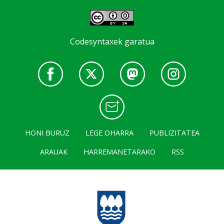
Codesyntaxek garatua
HONI BURUZ
LEGE OHARRA
PUBLIZITATEA
ARAUAK
HARREMANETARAKO
RSS