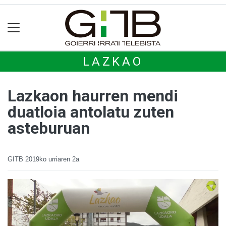
LAZKAO
Lazkaon haurren mendi
duatloia antolatu zuten
asteburuan
GITB
2019ko urriaren 2a