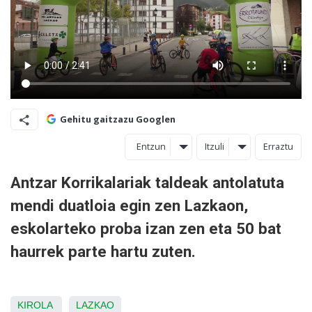
Gehitu gaitzazu Googlen
Entzun
Itzuli
Erraztu
Antzar Korrikalariak taldeak antolatuta
mendi duatloia egin zen Lazkaon,
eskolarteko proba izan zen eta 50 bat
haurrek parte hartu zuten.
KIROLA
LAZKAO