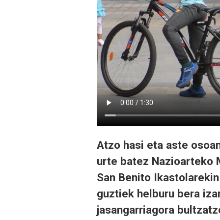
Atzo hasi eta aste osoa
urte batez Nazioarteko M
San Benito Ikastolarekin 
guztiek helburu bera iz
jasangarriagora bultzat