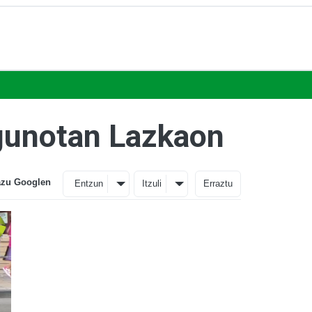
egunotan Lazkaon
azu Googlen
Entzun
Itzuli
Erraztu