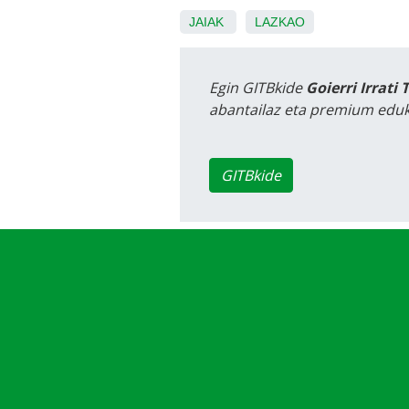
JAIAK
LAZKAO
Egin GITBkide
Goierri Irrati 
abantailaz eta premium eduk
GITBkide