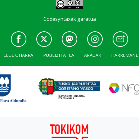
Codesyntaxek garatua
LEGE OHARRA
PUBLIZITATEA
ARAUAK
HARREMANE