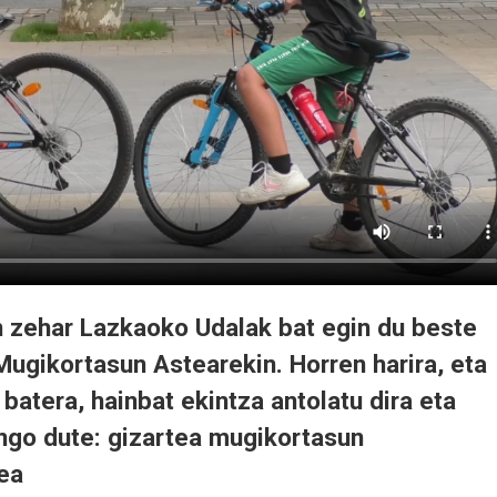
n zehar Lazkaoko Udalak bat egin du beste
ugikortasun Astearekin. Horren harira, eta
batera, hainbat ekintza antolatu dira eta
ango dute: gizartea mugikortasun
zea