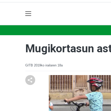
Mugikortasun ast
GITB
2019ko irailaren 18a