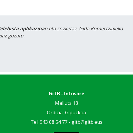
Telebista aplikazioa
n eta zozketaz, Gida Komertzialeko
iaz gozatu.
GiTB - Infosare
Mallutz 18
Ordizia, Gipuzkoa
Tel: 943 08 54 77 -
gitb@gitb.eus