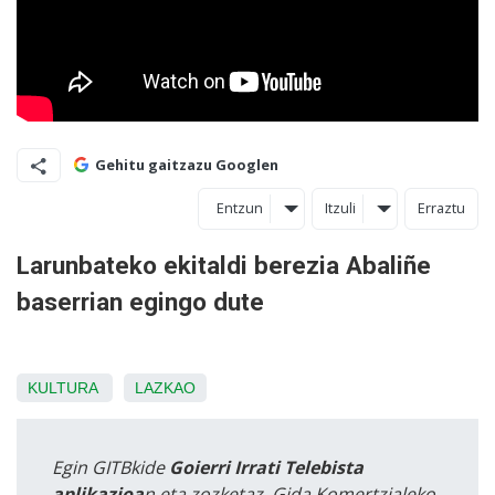
Gehitu gaitzazu Googlen
Entzun
Itzuli
Erraztu
Larunbateko ekitaldi berezia Abaliñe
baserrian egingo dute
KULTURA
LAZKAO
Egin GITBkide
Goierri Irrati Telebista
aplikazioa
n eta zozketaz, Gida Komertzialeko