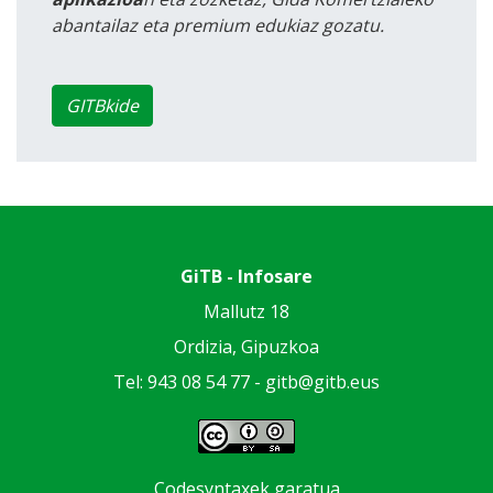
abantailaz eta premium edukiaz gozatu.
GITBkide
GiTB - Infosare
Mallutz 18
Ordizia, Gipuzkoa
Tel: 943 08 54 77 -
gitb@gitb.eus
Codesyntaxek garatua