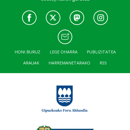
HONI BURUZ
LEGE OHARRA
PUBLIZITATEA
ARAUAK
HARREMANETARAKO
RSS