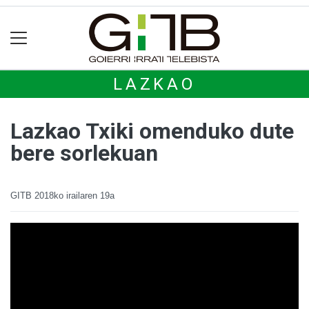
LAZKAO
Lazkao Txiki omenduko dute
bere sorlekuan
GITB
2018ko irailaren 19a