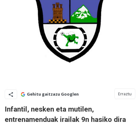
Erraztu
Gehitu gaitzazu Googlen
Infantil, nesken eta mutilen,
entrenamenduak irailak 9n hasiko dira