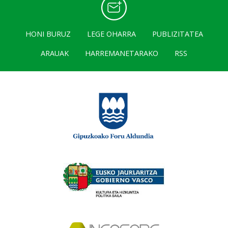
HONI BURUZ
LEGE OHARRA
PUBLIZITATEA
ARAUAK
HARREMANETARAKO
RSS