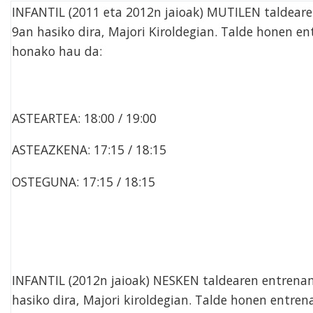
INFANTIL (2011 eta 2012n jaioak) MUTILEN taldear
9an hasiko dira, Majori Kiroldegian. Talde honen 
honako hau da:
ASTEARTEA: 18:00 / 19:00
ASTEAZKENA: 17:15 / 18:15
OSTEGUNA: 17:15 / 18:15
INFANTIL (2012n jaioak) NESKEN taldearen entrena
hasiko dira, Majori kiroldegian. Talde honen entr