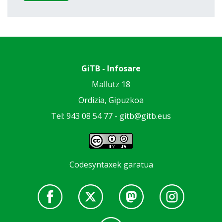
GiTB - Infosare
Mallutz 18
Ordizia, Gipuzkoa
Tel: 943 08 54 77 -
gitb@gitb.eus
Codesyntaxek garatua