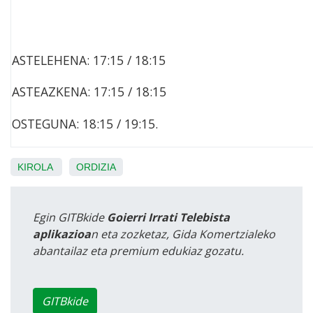
ASTELEHENA: 17:15 / 18:15
ASTEAZKENA: 17:15 / 18:15
OSTEGUNA: 18:15 / 19:15.
KIROLA
ORDIZIA
Egin GITBkide
Goierri Irrati Telebista
aplikazioa
n eta zozketaz, Gida Komertzialeko
abantailaz eta premium edukiaz gozatu.
GITBkide