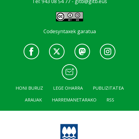
Tel: 943 08 54 77 -
gitb@gitb.eus
Codesyntaxek garatua
HONI BURUZ
LEGE OHARRA
PUBLIZITATEA
ARAUAK
HARREMANETARAKO
RSS