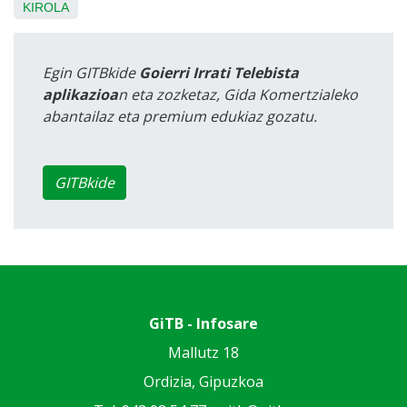
KIROLA
Egin GITBkide
Goierri Irrati Telebista
aplikazioa
n eta zozketaz, Gida Komertzialeko
abantailaz eta premium edukiaz gozatu.
GITBkide
GiTB - Infosare
Mallutz 18
Ordizia, Gipuzkoa