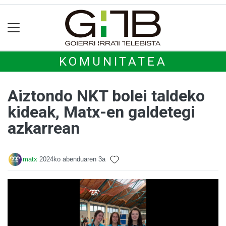
KOMUNITATEA
Aiztondo NKT bolei taldeko
kideak, Matx-en galdetegi
azkarrean
matx
2024ko abenduaren 3a