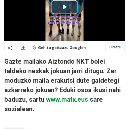
Erraztu
Gehitu gaitzazu Googlen
Gazte mailako Aiztondo NKT bolei
taldeko neskak jokuan jarri ditugu. Zer
moduzko maila erakutsi dute galdetegi
azkarreko jokuan? Eduki osoa ikusi nahi
baduzu, sartu
www.matx.eus
sare
sozialean.