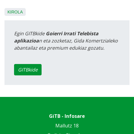
KIROLA
Egin GITBkide
Goierri Irrati Telebista
aplikazioa
n eta zozketaz, Gida Komertzialeko
abantailaz eta premium edukiaz gozatu.
GITBkide
GiTB - Infosare
Mallutz 18