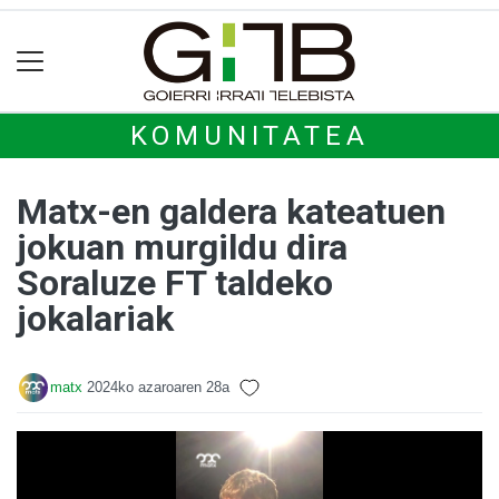
KOMUNITATEA
Matx-en galdera kateatuen
jokuan murgildu dira
Soraluze FT taldeko
jokalariak
matx
2024ko azaroaren 28a