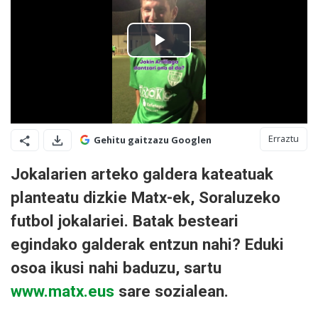
Erraztu
Gehitu gaitzazu Googlen
Jokalarien arteko galdera kateatuak
planteatu dizkie Matx-ek, Soraluzeko
futbol jokalariei. Batak besteari
egindako galderak entzun nahi? Eduki
osoa ikusi nahi baduzu, sartu
www.matx.eus
sare sozialean.