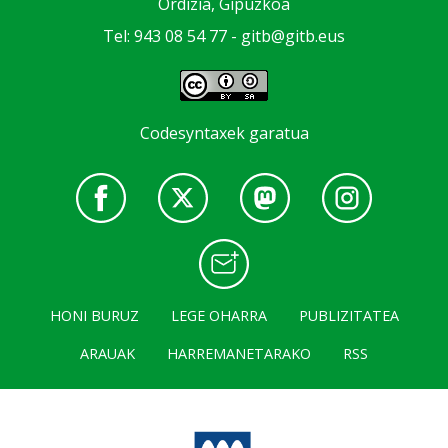
Ordizia, Gipuzkoa
Tel: 943 08 54 77 -
gitb@gitb.eus
Codesyntaxek garatua
HONI BURUZ
LEGE OHARRA
PUBLIZITATEA
ARAUAK
HARREMANETARAKO
RSS