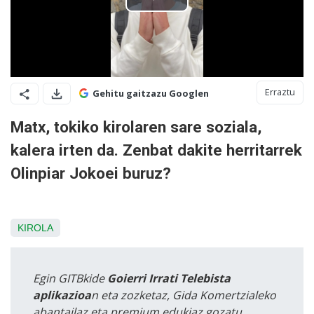
Erraztu
Gehitu gaitzazu Googlen
Matx, tokiko kirolaren sare soziala,
kalera irten da.
Zenbat dakite herritarrek
Olinpiar Jokoei buruz?
KIROLA
Egin GITBkide
Goierri Irrati Telebista
aplikazioa
n eta zozketaz, Gida Komertzialeko
abantailaz eta premium edukiaz gozatu.