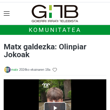
KOMUNITATEA
Matx galdezka: Olinpiar
Jokoak
matx
2024ko ekainaren 18a