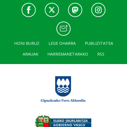
HONI BURUZ
LEGE OHARRA
PUBLIZITATEA
ARAUAK
HARREMANETARAKO
RSS