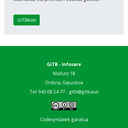
GITBkide
GiTB - Infosare
Mallutz 18
Ordizia, Gipuzkoa
Tel: 943 08 54 77 -
gitb@gitb.eus
Codesyntaxek garatua