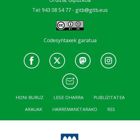
Tel: 943 08 54 77 -
gitb@gitb.eus
Codesyntaxek garatua
HONI BURUZ
LEGE OHARRA
PUBLIZITATEA
ARAUAK
HARREMANETARAKO
RSS