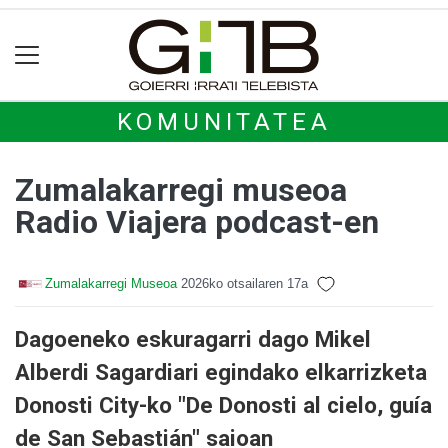
KOMUNITATEA
Zumalakarregi museoa
Radio Viajera podcast-en
Zumalakarregi Museoa
2026ko otsailaren 17a
Dagoeneko eskuragarri dago Mikel
Alberdi Sagardiari egindako elkarrizketa
Donosti City-ko "De Donosti al cielo, guía
de San Sebastián" saioan