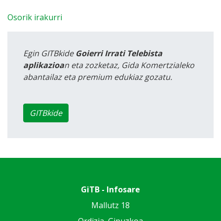
Osorik irakurri
Egin GITBkide
Goierri Irrati Telebista
aplikazioa
n eta zozketaz, Gida Komertzialeko
abantailaz eta premium edukiaz gozatu.
GITBkide
GiTB - Infosare
Mallutz 18
Ordizia, Gipuzkoa