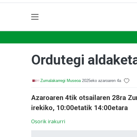
Ordutegi aldaket
Zumalakarregi Museoa
2025eko azaroaren 4a
Azaroaren 4tik otsailaren 28ra Z
irekiko, 10:00etatik 14:00etara
Osorik irakurri