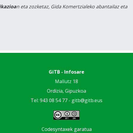
likazioa
n eta zozketaz, Gida Komertzialeko abantailaz eta
GiTB - Infosare
Mallutz 18
Ordizia, Gipuzkoa
Tel: 943 08 54 77 -
gitb@gitb.eus
Codesyntaxek garatua