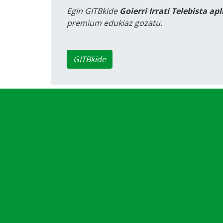
Egin GITBkide
Goierri Irrati Telebista ap
premium edukiaz gozatu.
GITBkide