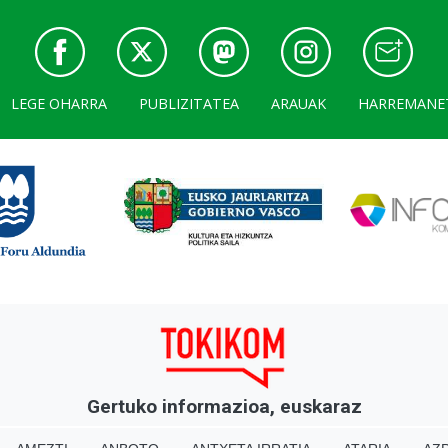
LEGE OHARRA
PUBLIZITATEA
ARAUAK
HARREMANE
Gertuko informazioa, euskaraz