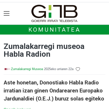
KOMUNITATEA
Zumalakarregi museoa
Habla Radion
Zumalakarregi Museoa
2025eko urriaren 22a
Aste honetan, Donostiako Habla Radio
irratian izan ginen Ondarearen Europako
Jardunaldiei (O.E.J.) buruz solas egiteko