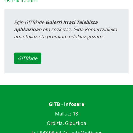
Osorik irakurri
Egin GITBkide
Goierri Irrati Telebista
aplikazioa
n eta zozketaz, Gida Komertzialeko
abantailaz eta premium edukiaz gozatu.
GITBkide
GiTB - Infosare
Mallutz 18
Ordizia, Gipuzkoa
Tel: 943 08 54 77 -
gitb@gitb.eus