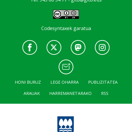
Codesyntaxek garatua
HONI BURUZ
LEGE OHARRA
PUBLIZITATEA
ARAUAK
HARREMANETARAKO
RSS