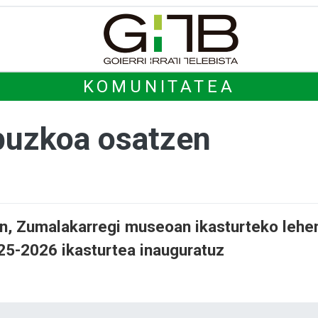
KOMUNITATEA
puzkoa osatzen
an, Zumalakarregi museoan ikasturteko lehe
025-2026 ikasturtea inauguratuz