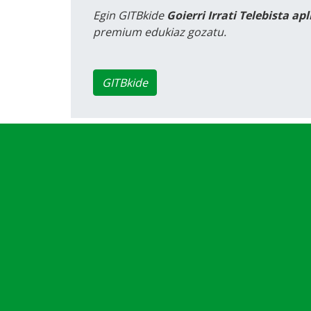
Egin GITBkide
Goierri Irrati Telebista ap
premium edukiaz gozatu.
GITBkide