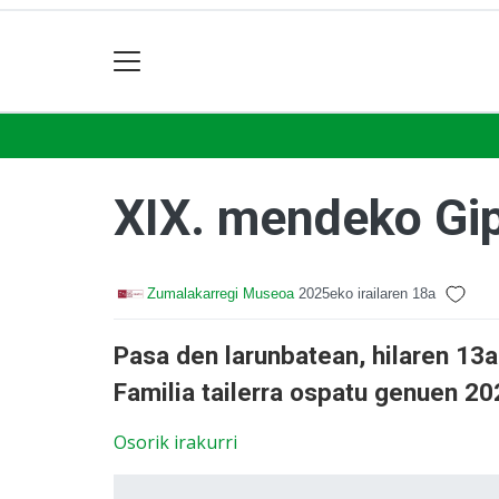
XIX. mendeko Gi
Zumalakarregi Museoa
2025eko irailaren 18a
Pasa den larunbatean, hilaren 13
Familia tailerra ospatu genuen 2
Osorik irakurri