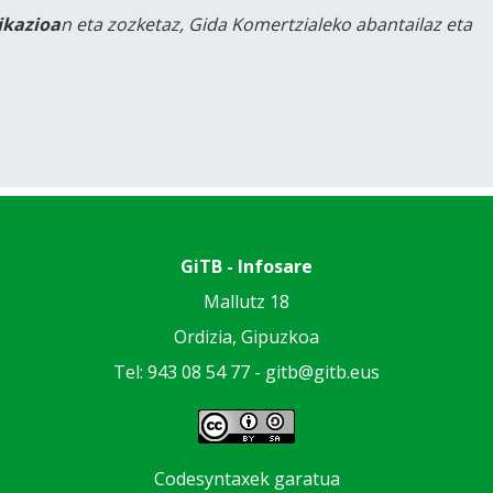
likazioa
n eta zozketaz, Gida Komertzialeko abantailaz eta
GiTB - Infosare
Mallutz 18
Ordizia, Gipuzkoa
Tel: 943 08 54 77 -
gitb@gitb.eus
Codesyntaxek garatua