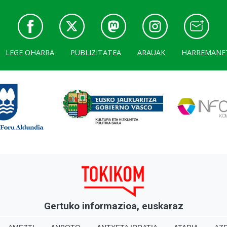
LEGE OHARRA
PUBLIZITATEA
ARAUAK
HARREMANE
Gertuko informazioa, euskaraz