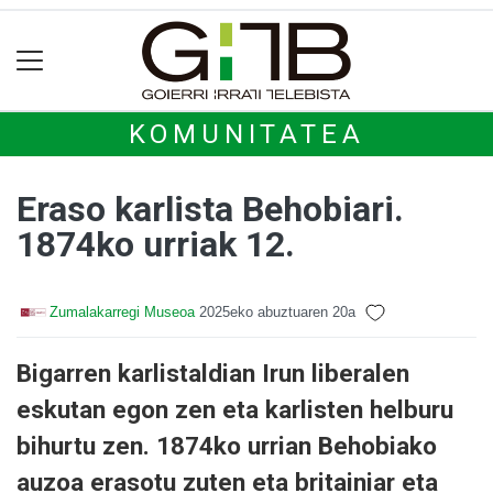
KOMUNITATEA
Eraso karlista Behobiari.
1874ko urriak 12.
Zumalakarregi Museoa
2025eko abuztuaren 20a
Bigarren karlistaldian Irun liberalen
eskutan egon zen eta karlisten helburu
bihurtu zen. 1874ko urrian Behobiako
auzoa erasotu zuten eta britainiar eta