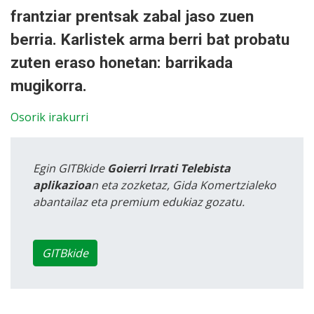
frantziar prentsak zabal jaso zuen
berria. Karlistek arma berri bat probatu
zuten eraso honetan: barrikada
mugikorra.
Osorik irakurri
Egin GITBkide
Goierri Irrati Telebista
aplikazioa
n eta zozketaz, Gida Komertzialeko
abantailaz eta premium edukiaz gozatu.
GITBkide