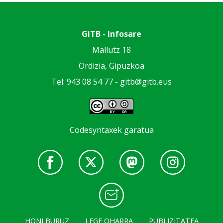
GiTB - Infosare
Mallutz 18
Ordizia, Gipuzkoa
Tel: 943 08 54 77 -
gitb@gitb.eus
Codesyntaxek garatua
HONI BURUZ
LEGE OHARRA
PUBLIZITATEA