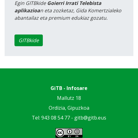
Egin GITBkide
Goierri Irrati Telebista
aplikazioa
n eta zozketaz, Gida Komertzialeko
abantailaz eta premium edukiaz gozatu.
GITBkide
GiTB - Infosare
Mallutz 18
Ordizia, Gipuzkoa
Tel: 943 08 54 77 -
gitb@gitb.eus