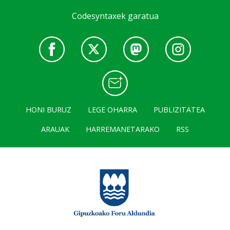
Codesyntaxek garatua
HONI BURUZ
LEGE OHARRA
PUBLIZITATEA
ARAUAK
HARREMANETARAKO
RSS