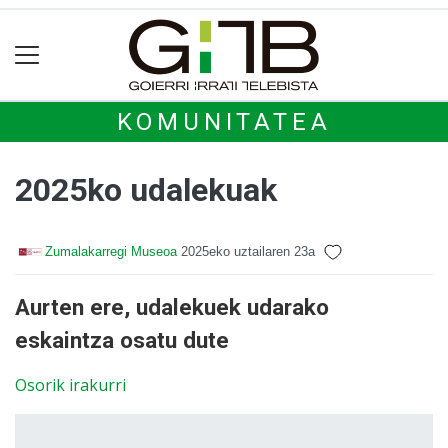
KOMUNITATEA
2025ko udalekuak
Zumalakarregi Museoa
2025eko uztailaren 23a
Aurten ere, udalekuek udarako
eskaintza osatu dute
Osorik irakurri