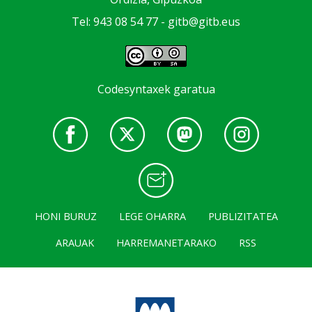
Tel: 943 08 54 77 -
gitb@gitb.eus
Codesyntaxek garatua
HONI BURUZ
LEGE OHARRA
PUBLIZITATEA
ARAUAK
HARREMANETARAKO
RSS