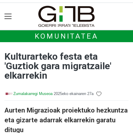
KOMUNITATEA
Kulturarteko festa eta
'Guztiok gara migratzaile'
elkarrekin
Zumalakarregi Museoa
2025eko ekainaren 27a
Aurten Migrazioak proiektuko hezkuntza
eta gizarte adarrak elkarrekin garatu
ditugu