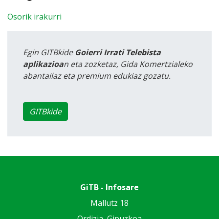
Osorik irakurri
Egin GITBkide
Goierri Irrati Telebista
aplikazioa
n eta zozketaz, Gida Komertzialeko
abantailaz eta premium edukiaz gozatu.
GITBkide
GiTB - Infosare
Mallutz 18
Ordizia, Gipuzkoa