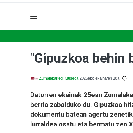
"Gipuzkoa behin b
Zumalakarregi Museoa
2025eko ekainaren 18a
Datorren ekainak 25ean Zumalaka
berria zabalduko du. Gipuzkoa hit
dokumentu batean agertu zenetik 
lurraldea osatu eta bermatu zen 