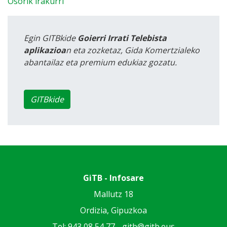
Osorik irakurri
Egin GITBkide
Goierri Irrati Telebista
aplikazioa
n eta zozketaz, Gida Komertzialeko
abantailaz eta premium edukiaz gozatu.
GITBkide
GiTB - Infosare
Mallutz 18
Ordizia, Gipuzkoa
Tel: 943 08 54 77 -
gitb@gitb.eus