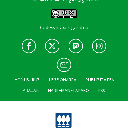
Codesyntaxek garatua
HONI BURUZ
LEGE OHARRA
PUBLIZITATEA
ARAUAK
HARREMANETARAKO
RSS