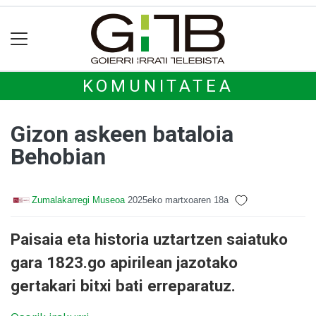
KOMUNITATEA
Gizon askeen bataloia
Behobian
Zumalakarregi Museoa
2025eko martxoaren 18a
Paisaia eta historia uztartzen saiatuko
gara 1823.go apirilean jazotako
gertakari bitxi bati erreparatuz.