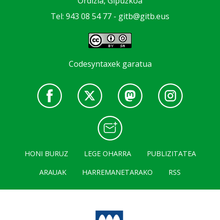
Ordizia, Gipuzkoa
Tel: 943 08 54 77 -
gitb@gitb.eus
Codesyntaxek garatua
HONI BURUZ
LEGE OHARRA
PUBLIZITATEA
ARAUAK
HARREMANETARAKO
RSS