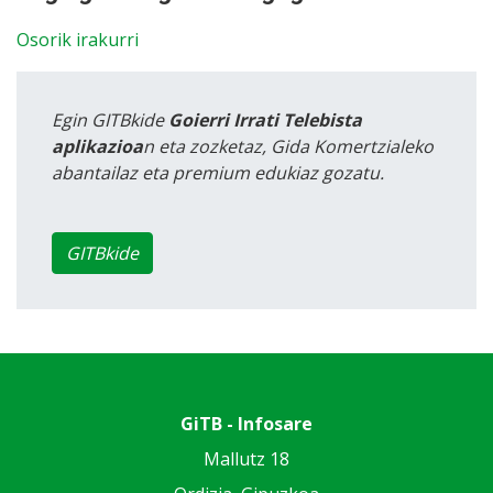
Osorik irakurri
Egin GITBkide
Goierri Irrati Telebista
aplikazioa
n eta zozketaz, Gida Komertzialeko
abantailaz eta premium edukiaz gozatu.
GITBkide
GiTB - Infosare
Mallutz 18