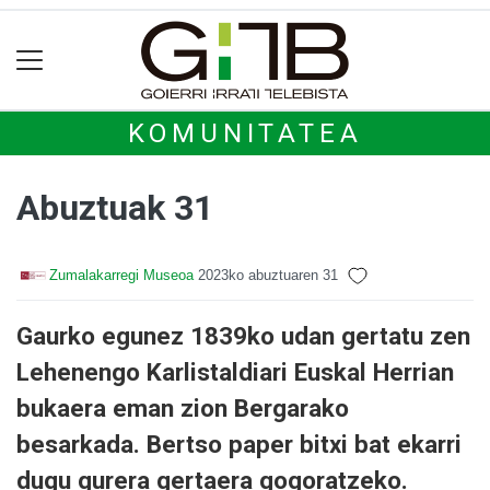
KOMUNITATEA
Abuztuak 31
Zumalakarregi Museoa
2023ko abuztuaren 31
Gaurko egunez 1839ko udan gertatu zen
Lehenengo Karlistaldiari Euskal Herrian
bukaera eman zion Bergarako
besarkada. Bertso paper bitxi bat ekarri
dugu gurera gertaera gogoratzeko.