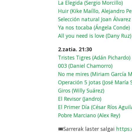
La Elegida (Sergio Morcillo)
Huir (Kike Maíllo, Alejandro Pe
Selección natural Joan Álvarez
Ya nos tocaba (Ángela Conde)
All you need is love (Dany Ruz)
2.zatia. 21:30
Tristes Tigres (Adán Pichardo)
003 (Daniel Chamorro)
No me mires (Miriam García M
Operación 5 jotas (José María 
Giros (Willy Suárez)
El Revisor (Jandro)
El Primer Día (César Ríos Aguil
Pobre Marciano (Alex Rey)
🎟️Sarrerak laster salgai
https: