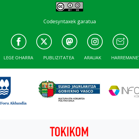
Codesyntaxek garatua
LEGE OHARRA
PUBLIZITATEA
ARAUAK
HARREMANE