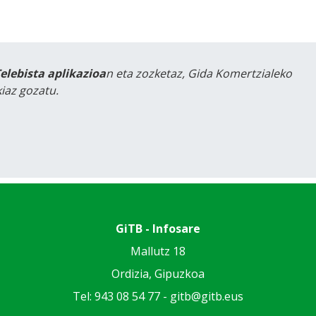
Telebista aplikazioa
n eta zozketaz, Gida Komertzialeko
iaz gozatu.
GiTB - Infosare
Mallutz 18
Ordizia, Gipuzkoa
Tel: 943 08 54 77 -
gitb@gitb.eus