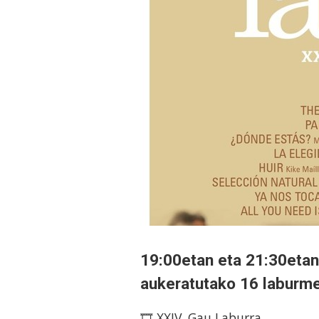
19:00etan eta 21:30etan,
aukeratutako 16 laburme
🎞️ XXIV. Gau Laburra