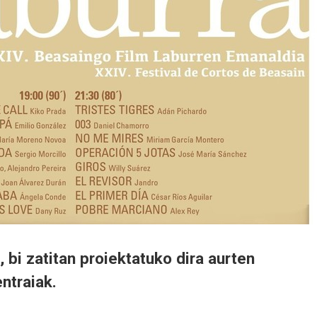
 bi zatitan proiektatuko dira aurten
ntraiak.