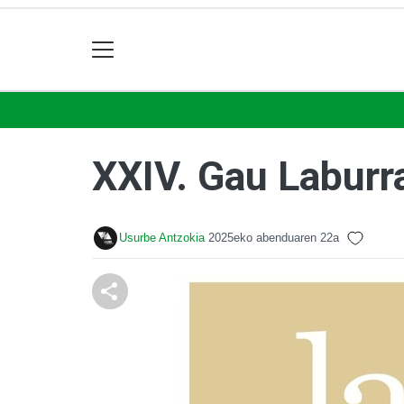
XXIV. Gau Laburr
Usurbe Antzokia
2025eko abenduaren 22a