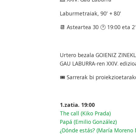
Laburmetraiak, 90' + 80'
📆 Asteartea 30 🕐 19:00 eta 2
Urtero bezala GOIENIZ ZINEKL
GAU LABURRA-ren XXIV. edizio
🎟 Sarrerak bi proiekzioetara
1.zatia. 19:00
The call (Kiko Prada)
Papá (Emilio González)
¿Dónde estás? (María Moreno 