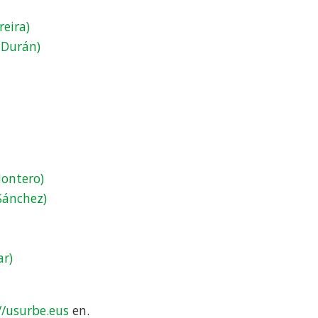
reira)
 Durán)
ontero)
Sánchez)
ar)
//usurbe.eus
en.