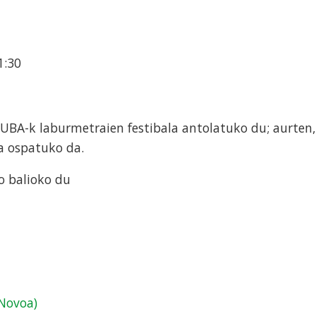
1:30
UBA-k laburmetraien festibala antolatuko du; aurten,
a ospatuko da.
ko balioko du
Novoa)