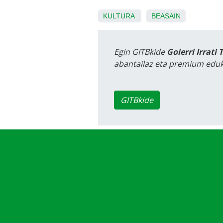
KULTURA
BEASAIN
Egin GITBkide
Goierri Irrati 
abantailaz eta premium eduk
GITBkide