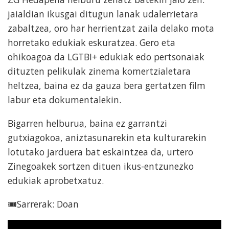
jaialdian ikusgai ditugun lanak udalerrietara
zabaltzea, oro har herrientzat zaila delako mota
horretako edukiak eskuratzea. Gero eta
ohikoagoa da LGTBI+ edukiak edo pertsonaiak
dituzten pelikulak zinema komertzialetara
heltzea, baina ez da gauza bera gertatzen film
labur eta dokumentalekin.
Bigarren helburua, baina ez garrantzi
gutxiagokoa, aniztasunarekin eta kulturarekin
lotutako jarduera bat eskaintzea da, urtero
Zinegoakek sortzen dituen ikus-entzunezko
edukiak aprobetxatuz.
🎟️Sarrerak: Doan