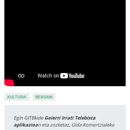
KULTURA
BEASAIN
Egin GITBkide
Goierri Irrati Telebista
aplikazioa
n eta zozketaz, Gida Komertzialeko