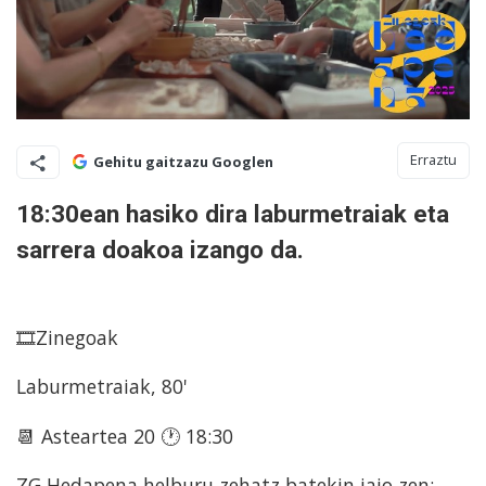
Erraztu
Gehitu gaitzazu Googlen
18:30ean hasiko dira laburmetraiak eta
sarrera doakoa izango da.
🎞️Zinegoak
Laburmetraiak, 80'
📆 Asteartea 20 🕐 18:30
ZG Hedapena helburu zehatz batekin jaio zen: