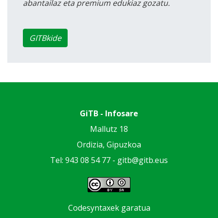
abantailaz eta premium edukiaz gozatu.
GITBkide
GiTB - Infosare
Mallutz 18
Ordizia, Gipuzkoa
Tel: 943 08 54 77 -
gitb@gitb.eus
Codesyntaxek garatua