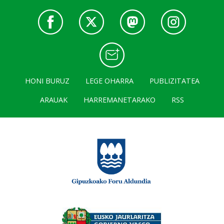
HONI BURUZ
LEGE OHARRA
PUBLIZITATEA
ARAUAK
HARREMANETARAKO
RSS