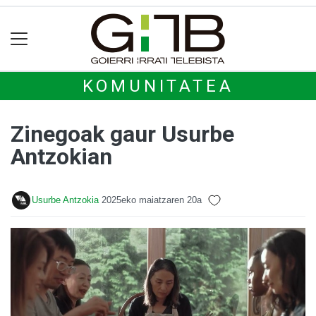
KOMUNITATEA
Zinegoak gaur Usurbe
Antzokian
Usurbe Antzokia
2025eko maiatzaren 20a