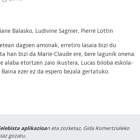
iane Balasko, Ludivine Sagnier, Pierre Lottin
 betean dagoen amonak, erretiro lasaia bizi du
ta han bizi da Marie-Claude ere, bere lagunik onena.
 alaba etortzen zaio ikustera, Lucas biloba eskola-
Baina ezer ez da espero bezala gertatuko.
Telebista aplikazioa
n eta zozketaz, Gida Komertzialeko
iaz gozatu.