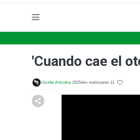
'Cuando cae el ot
Usurbe Antzokia
2025eko martxoaren 11