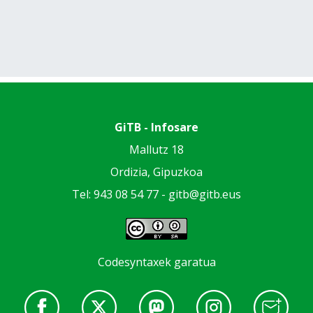
GiTB - Infosare
Mallutz 18
Ordizia, Gipuzkoa
Tel: 943 08 54 77 -
gitb@gitb.eus
Codesyntaxek garatua