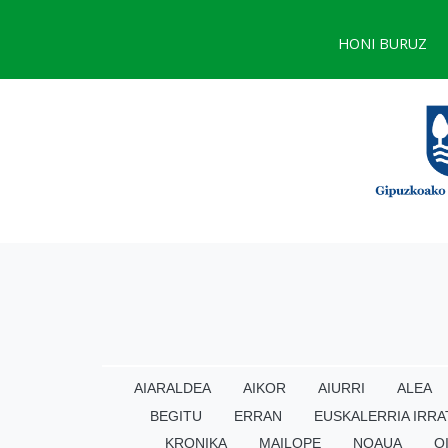
HONI BURUZ
AIARALDEA
AIKOR
AIURRI
ALEA
BEGITU
ERRAN
EUSKALERRIA IRRA
KRONIKA
MAILOPE
NOAUA
O