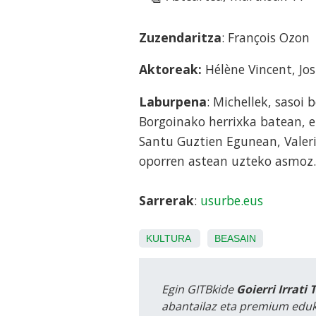
Zuzendaritza
: François Ozon
Aktoreak:
Hélène Vincent, Jos
Laburpena
: Michellek, sasoi
Borgoinako herrixka batean, e
Santu Guztien Egunean, Valerie
oporren astean uzteko asmoz. 
Sarrerak
:
usurbe.eus
KULTURA
BEASAIN
Egin GITBkide
Goierri Irrati 
abantailaz eta premium eduk