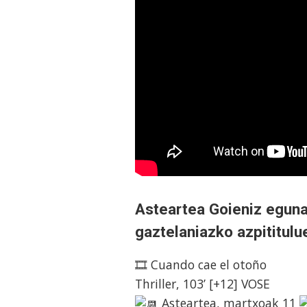
Asteartea Goieniz eguna
gaztelaniazko azpititulu
🎞️ Cuando cae el otoño
Thriller, 103’ [+12] VOSE
Asteartea, martxoak 11