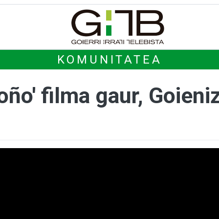
KOMUNITATEA
oño' filma gaur, Goieni