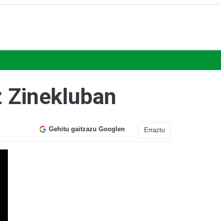
z Zinekluban
Gehitu gaitzazu Googlen
Erraztu