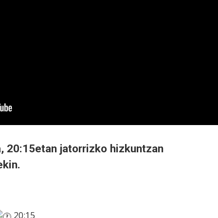
, 20:15etan jatorrizko hizkuntzan
ekin.
20:15