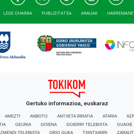
LEGE OHARRA
PUBLIZITATEA
ARAUAK
HARREMANE
Gertuko informazioa, euskaraz
AMEZTI
ANBOTO
ANTXETA IRRATIA
ATARIA
AZP
TIA
GEURIA
GOIENA
GOIERRI TELEBISTA
GUAIXE
IZMENDI TELEBISTA
ORIO GUKA
TXINTXARRI
ZARAUT