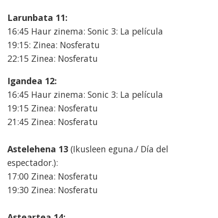
Larunbata 11:
16:45 Haur zinema: Sonic 3: La película
19:15: Zinea: Nosferatu
22:15 Zinea: Nosferatu
Igandea 12:
16:45 Haur zinema: Sonic 3: La película
19:15 Zinea: Nosferatu
21:45 Zinea: Nosferatu
Astelehena 13
(Ikusleen eguna./ Día del
espectador.):
17:00 Zinea: Nosferatu
19:30 Zinea: Nosferatu
Asteartea 14: