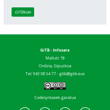
GITBkide
GiTB - Infosare
Mallutz 18
Ordizia, Gipuzkoa
Tel: 943 08 54 77 -
gitb@gitb.eus
Codesyntaxek garatua