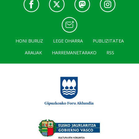
HONI BURUZ
LEGE OHARRA
PUBLIZITATEA
ARAUAK
HARREMANETARAKO
RSS