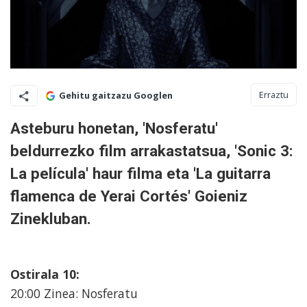
Erraztu
Gehitu gaitzazu Googlen
Asteburu honetan, 'Nosferatu'
beldurrezko film arrakastatsua, 'Sonic 3:
La película' haur filma eta 'La guitarra
flamenca de Yerai Cortés' Goieniz
Zinekluban.
Ostirala 10:
20:00 Zinea: Nosferatu