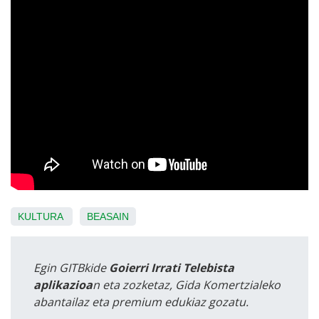
KULTURA
BEASAIN
Egin GITBkide
Goierri Irrati Telebista
aplikazioa
n eta zozketaz, Gida Komertzialeko
abantailaz eta premium edukiaz gozatu.