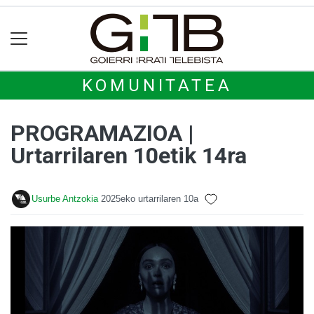
KOMUNITATEA
PROGRAMAZIOA |
Urtarrilaren 10etik 14ra
Usurbe Antzokia
2025eko urtarrilaren 10a