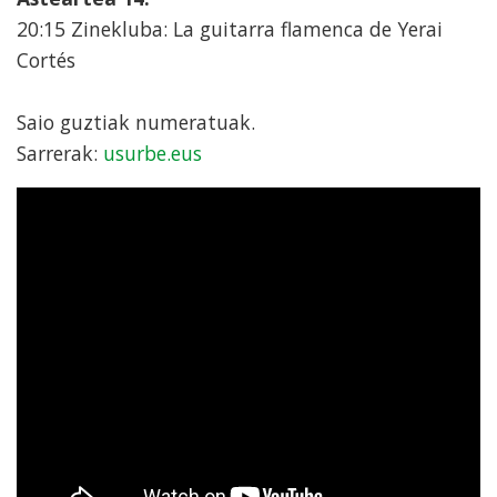
20:15 Zinekluba: La guitarra flamenca de Yerai
Cortés
Saio guztiak numeratuak.
Sarrerak:
usurbe.eus