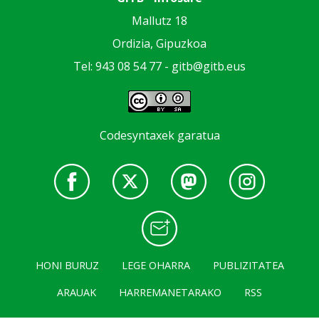
Mallutz 18
Ordizia, Gipuzkoa
Tel: 943 08 54 77 -
gitb@gitb.eus
Codesyntaxek garatua
HONI BURUZ
LEGE OHARRA
PUBLIZITATEA
ARAUAK
HARREMANETARAKO
RSS