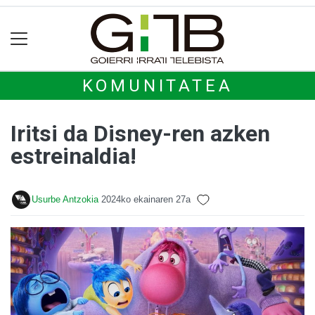
KOMUNITATEA
Iritsi da Disney-ren azken
estreinaldia!
Usurbe Antzokia
2024ko ekainaren 27a