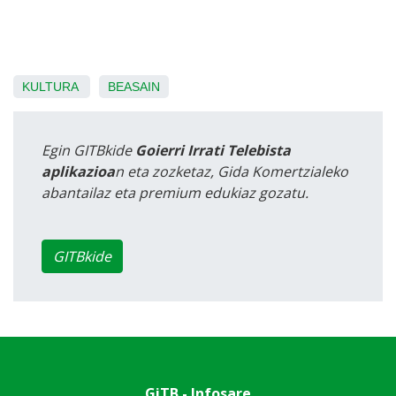
KULTURA
BEASAIN
Egin GITBkide
Goierri Irrati Telebista
aplikazioa
n eta zozketaz, Gida Komertzialeko
abantailaz eta premium edukiaz gozatu.
GITBkide
GiTB - Infosare