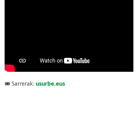
🎟️ Sarrerak:
usurbe.eus