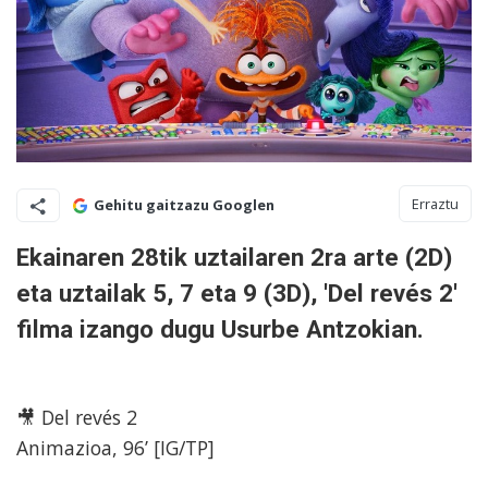
Erraztu
Gehitu gaitzazu Googlen
Ekainaren 28tik uztailaren 2ra arte (2D)
eta uztailak 5, 7 eta 9 (3D), 'Del revés 2'
filma izango dugu Usurbe Antzokian.
🎥 Del revés 2
Animazioa​, 96’ [IG/TP]