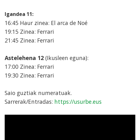
Igandea 11:
16:45 Haur zinea: El arca de Noé
19:15 Zinea: Ferrari
21:45 Zinea: Ferrari
Astelehena 12
(Ikusleen eguna):
17:00 Zinea: Ferrari
19:30 Zinea: Ferrari
Saio guztiak numeratuak.
Sarrerak/Entradas:
https://usurbe.eus