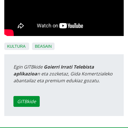
KULTURA
BEASAIN
Egin GITBkide
Goierri Irrati Telebista
aplikazioa
n eta zozketaz, Gida Komertzialeko
abantailaz eta premium edukiaz gozatu.
GITBkide