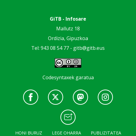
GiTB - Infosare
Mallutz 18
Ordizia, Gipuzkoa
Tel: 943 08 54 77 -
gitb@gitb.eus
Codesyntaxek garatua
HONI BURUZ
LEGE OHARRA
PUBLIZITATEA