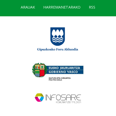
ARAUAK
HARREMANETARAKO
RSS