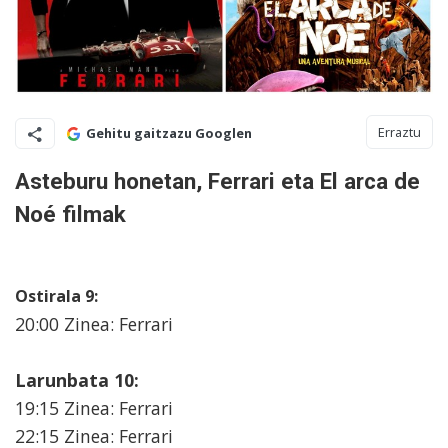
Erraztu
Gehitu gaitzazu Googlen
Asteburu honetan, Ferrari eta El arca de
Noé filmak
Ostirala 9:
20:00 Zinea: Ferrari
Larunbata 10:
19:15 Zinea: Ferrari
22:15 Zinea: Ferrari