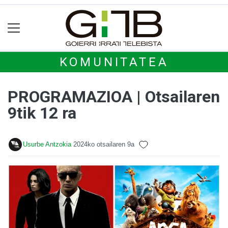
KOMUNITATEA
PROGRAMAZIOA | Otsailaren
9tik 12 ra
Usurbe Antzokia
2024ko otsailaren 9a