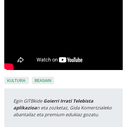
KULTURA
BEASAIN
Egin GITBkide
Goierri Irrati Telebista
aplikazioa
n eta zozketaz, Gida Komertzialeko
abantailaz eta premium edukiaz gozatu.