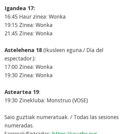
Igandea 17:
16:45 Haur zinea: Wonka
19:15 Zinea: Wonka
21:45 Zinea: Wonka
Astelehena 18
(Ikusleen eguna./ Día del
espectador.):
17:00 Zinea: Wonka
19:30 Zinea: Wonka
Asteartea 19
:
19:30 Zinekluba: Monstruo (VOSE)
Saio guztiak numeratuak. / Todas las sesiones
numeradas.
Sarrerak/Entradas:
https://usurbe.eus