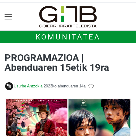
KOMUNITATEA
PROGRAMAZIOA |
Abenduaren 15etik 19ra
Usurbe Antzokia
2023ko abenduaren 14a