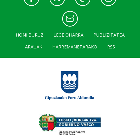
HONI BURUZ
LEGE OHARRA
PUBLIZITATEA
ARAUAK
HARREMANETARAKO
RSS