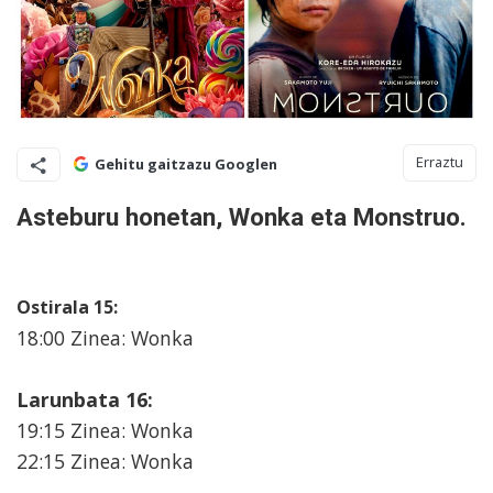
Erraztu
Gehitu gaitzazu Googlen
Asteburu honetan, Wonka eta Monstruo.
Ostirala 15:
18:00 Zinea: Wonka
Larunbata 16:
19:15 Zinea: Wonka
22:15 Zinea: Wonka