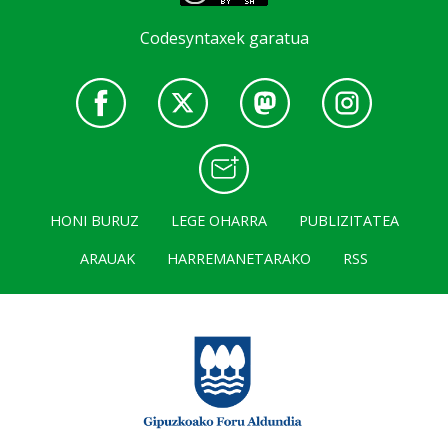
Codesyntaxek garatua
HONI BURUZ
LEGE OHARRA
PUBLIZITATEA
ARAUAK
HARREMANETARAKO
RSS