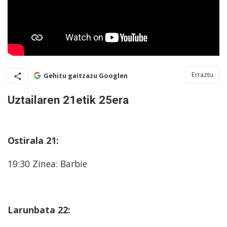
Erraztu
Gehitu gaitzazu Googlen
Uztailaren 21etik 25era
Ostirala 21:
19:30 Zinea: Barbie
Larunbata 22: