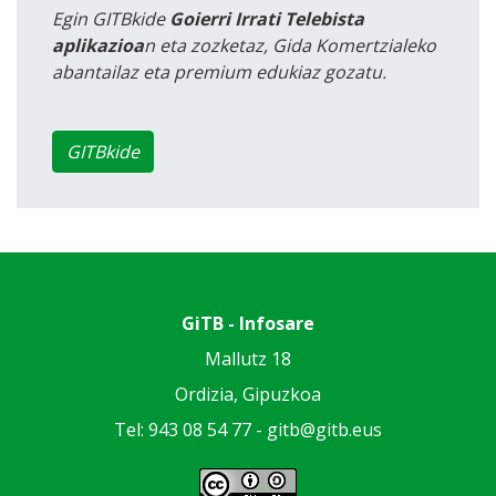
Egin GITBkide
Goierri Irrati Telebista
aplikazioa
n eta zozketaz, Gida Komertzialeko
abantailaz eta premium edukiaz gozatu.
GITBkide
GiTB - Infosare
Mallutz 18
Ordizia, Gipuzkoa
Tel: 943 08 54 77 -
gitb@gitb.eus