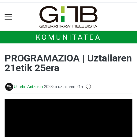
KOMUNITATEA
PROGRAMAZIOA | Uztailaren
21etik 25era
Usurbe Antzokia
2023ko uztailaren 21a