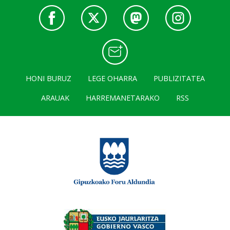
HONI BURUZ
LEGE OHARRA
PUBLIZITATEA
ARAUAK
HARREMANETARAKO
RSS