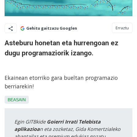
Erraztu
Gehitu gaitzazu Googlen
Asteburu honetan eta hurrengoan ez
dugu programaziorik izango.
Ekainean etorriko gara bueltan programazio
berriarekin!
BEASAIN
Egin GITBkide
Goierri Irrati Telebista
aplikazioa
n eta zozketaz, Gida Komertzialeko
abantailaz eta premium edukiaz gozatu.