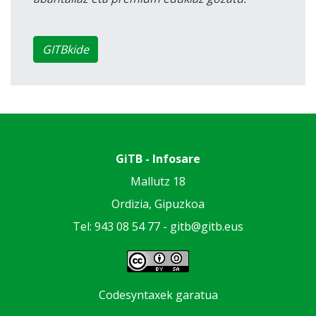
GITBkide
GiTB - Infosare
Mallutz 18
Ordizia, Gipuzkoa
Tel: 943 08 54 77 -
gitb@gitb.eus
Codesyntaxek garatua