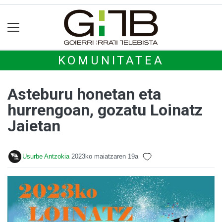
KOMUNITATEA
Asteburu honetan eta
hurrengoan, gozatu Loinatz
Jaietan
Usurbe Antzokia
2023ko maiatzaren 19a