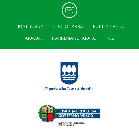
HONI BURUZ
LEGE OHARRA
PUBLIZITATEA
ARAUAK
HARREMANETARAKO
RSS