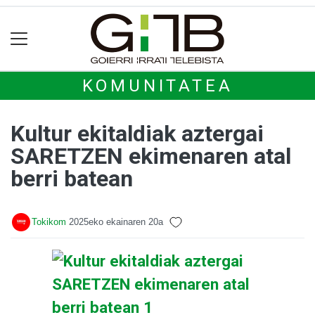
KOMUNITATEA
Kultur ekitaldiak aztergai
SARETZEN ekimenaren atal
berri batean
Tokikom
2025eko ekainaren 20a