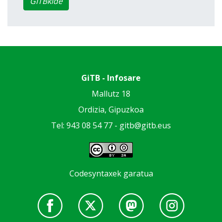
GITBkide
GiTB - Infosare
Mallutz 18
Ordizia, Gipuzkoa
Tel: 943 08 54 77 -
gitb@gitb.eus
Codesyntaxek garatua