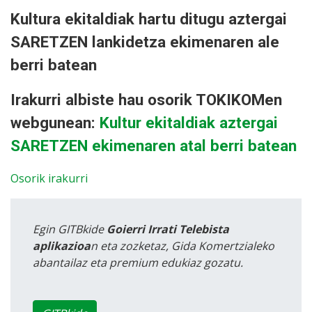
Kultura ekitaldiak hartu ditugu aztergai
SARETZEN lankidetza ekimenaren ale
berri batean
Irakurri albiste hau osorik TOKIKOMen
webgunean:
Kultur ekitaldiak aztergai
SARETZEN ekimenaren atal berri batean
Osorik irakurri
Egin GITBkide
Goierri Irrati Telebista
aplikazioa
n eta zozketaz, Gida Komertzialeko
abantailaz eta premium edukiaz gozatu.