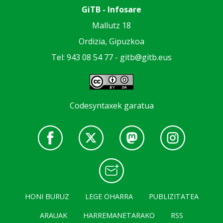
GiTB - Infosare
Mallutz 18
Ordizia, Gipuzkoa
Tel: 943 08 54 77 -
gitb@gitb.eus
Codesyntaxek garatua
HONI BURUZ
LEGE OHARRA
PUBLIZITATEA
ARAUAK
HARREMANETARAKO
RSS