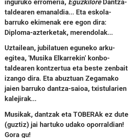
inguruko erromeria,
Eguzkilore
Dantza-
taldearen emanaldia... Eta eskola-
barruko ekimenak ere egon dira:
Diploma-azterketak, merendolak...
Uztailean, jubilatuen eguneko arku-
egitea, 'Musika Elkarrekin' konbo-
taldearen kontzertua eta beste zenbait
izango dira. Eta abuztuan Zegamako
jaien barruko dantza-saioa, txistularien
kalejirak...
Musikak, dantzak eta TOBERAk ez dute
(guztiz) jai hartuko udako oporraldian!
Gora gu!