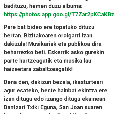
badituzu, hemen duzu albuma:
https://photos.app.goo.gl/T7Zar2pKCaKB
Pare bat bideo ere topatuko dituzu
bertan. Bizitakoaren oroigarri izan
dakizula! Musikariak eta publikoa dira
beharrezko beti. Eskerrik asko gurekin
parte hartzeagatik eta musika lau
haizeetara zabaltzeagatik!
Dena den, dakizun bezala, ikasturteari
agur esateko, beste hainbat ekintza ere
izan ditugu edo izango ditugu ekainean:
Dantzari Txiki Eguna, San Joan suaren