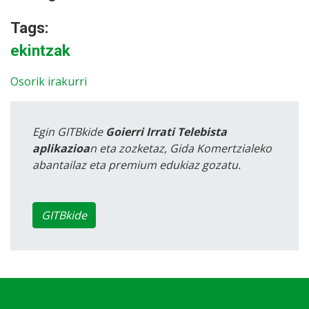
Tags:
ekintzak
Osorik irakurri
Egin GITBkide
Goierri Irrati Telebista
aplikazioa
n eta zozketaz, Gida Komertzialeko
abantailaz eta premium edukiaz gozatu.
GITBkide