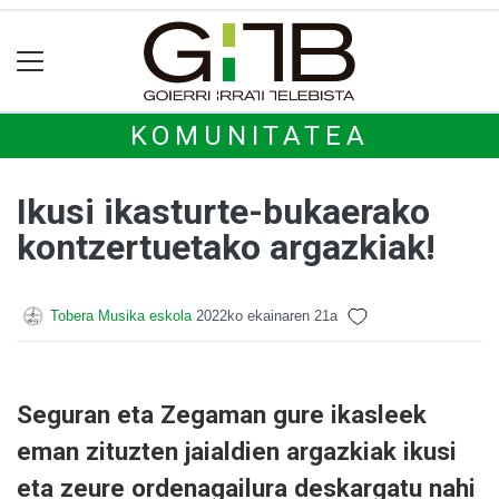
KOMUNITATEA
Ikusi ikasturte-bukaerako
kontzertuetako argazkiak!
Tobera Musika eskola
2022ko ekainaren 21a
Seguran eta Zegaman gure ikasleek
eman zituzten jaialdien argazkiak ikusi
eta zeure ordenagailura deskargatu nahi