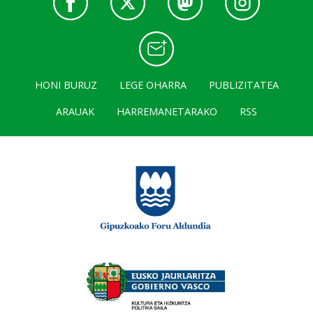
HONI BURUZ
LEGE OHARRA
PUBLIZITATEA
ARAUAK
HARREMANETARAKO
RSS