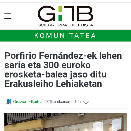
KOMUNITATEA
Porfirio Fernández-ek lehen
saria eta 300 euroko
erosketa-balea jaso ditu
Erakusleiho Lehiaketan
Ordizian Elkartea
2026ko ekainaren 12a