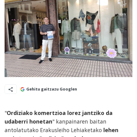
Gehitu gaitzazu Googlen
"
Ordiziako komertzioa lorez jantziko da
udaberri honetan
" kanpainaren baitan
antolatutako Erakusleiho Lehiaketako
lehen