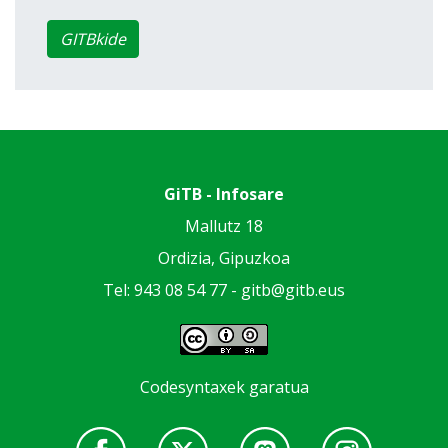
GITBkide
GiTB - Infosare
Mallutz 18
Ordizia, Gipuzkoa
Tel: 943 08 54 77 -
gitb@gitb.eus
Codesyntaxek garatua