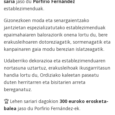
saria
jaso du
Porfirio Fernández
establezimenduak.
Gizonezkoen moda eta senargaientzako
jantzietan espezializatutako establezimenduak
epaimahaiaren baloraziorik onena lortu du, bere
erakusleihoaren dotoreziagatik, sormenagatik eta
kanpainaren gaia modu berezian islatzeagatik.
Udaberriko dekorazioa eta establezimenduaren
nortasuna uztartuz, erakusleihoak ikusgarritasun
handia lortu du, Ordiziako kaleetan paseatu
duten herritarren eta bisitarien arreta
bereganatuz.
🏆 Lehen sariari dagokion
300 euroko erosketa-
balea
jaso du Porfirio Fernández-ek.