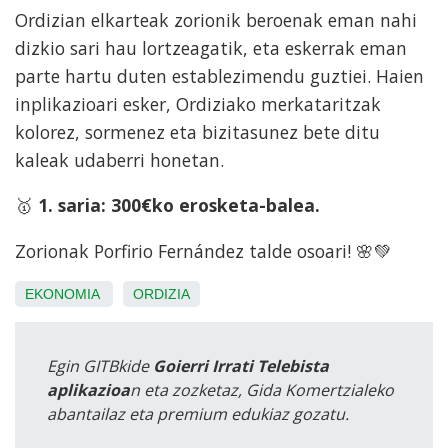
Ordizian elkarteak zorionik beroenak eman nahi
dizkio sari hau lortzeagatik, eta eskerrak eman
parte hartu duten establezimendu guztiei. Haien
inplikazioari esker, Ordiziako merkataritzak
kolorez, sormenez eta bizitasunez bete ditu
kaleak udaberri honetan.
🥇
1. saria: 300€ko erosketa-balea.
Zorionak Porfirio Fernández talde osoari! 🌸💚
EKONOMIA
ORDIZIA
Egin GITBkide
Goierri Irrati Telebista
aplikazioa
n eta zozketaz, Gida Komertzialeko
abantailaz eta premium edukiaz gozatu.