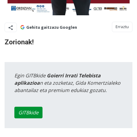
Erraztu
Gehitu gaitzazu Googlen
Zorionak!
Egin GITBkide
Goierri Irrati Telebista
aplikazioa
n eta zozketaz, Gida Komertzialeko
abantailaz eta premium edukiaz gozatu.
GITBkide