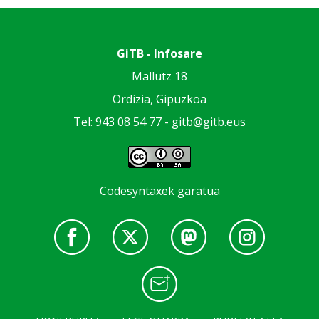
GiTB - Infosare
Mallutz 18
Ordizia, Gipuzkoa
Tel: 943 08 54 77 -
gitb@gitb.eus
Codesyntaxek garatua