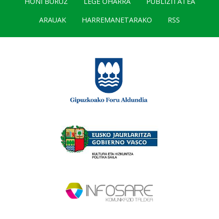
HONI BURUZ
LEGE OHARRA
PUBLIZITATEA
ARAUAK
HARREMANETARAKO
RSS