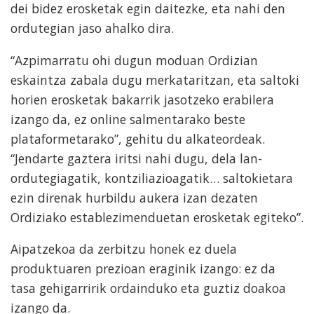
dei bidez erosketak egin daitezke, eta nahi den
ordutegian jaso ahalko dira.
“Azpimarratu ohi dugun moduan Ordizian
eskaintza zabala dugu merkataritzan, eta saltoki
horien erosketak bakarrik jasotzeko erabilera
izango da, ez online salmentarako beste
plataformetarako”, gehitu du alkateordeak.
“Jendarte gaztera iritsi nahi dugu, dela lan-
ordutegiagatik, kontziliazioagatik… saltokietara
ezin direnak hurbildu aukera izan dezaten
Ordiziako establezimenduetan erosketak egiteko”.
Aipatzekoa da zerbitzu honek ez duela
produktuaren prezioan eraginik izango: ez da
tasa gehigarririk ordainduko eta guztiz doakoa
izango da.