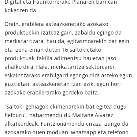
Digital eta Iraunkorrerako Planaren barnean
kokatzen da.
Orain, erabilera asteazkenetako azokako
produktuekin izateaz gain, zabaldu egingo da
merkataritzara, hau da, egitasmoarekin bat egin
eta izena eman duten 16 saltokietako
produktuak takilla adimentsu hauetan jaso
ahalko dira. Hala, merkataritza sektorearen
eskaintzarako erabilgarri egongo dira asteko egun
guztietan, asteazkenetan izan ezik, egun hori
azokako erabilerarako gordeko baita.
“Saltoki gehiagok ekimenarekin bat egitea dugu
helburu”, nabarmendu du Maitane Alvarez
alkateordeak. Funtzionamendu erraza izango du,
azokarako duen moduan: whatsapp eta telefono