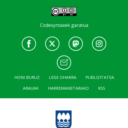
Codesyntaxek garatua
HONI BURUZ
LEGE OHARRA
PUBLIZITATEA
ARAUAK
HARREMANETARAKO
RSS