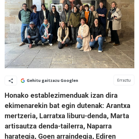
Erraztu
Gehitu gaitzazu Googlen
Honako establezimenduak izan dira
ekimenarekin bat egin dutenak: Arantxa
mertzeria, Larratxa liburu-denda, Marta
artisautza denda-tailerra, Naparra
harategia, Goen arraindegia, Ediren