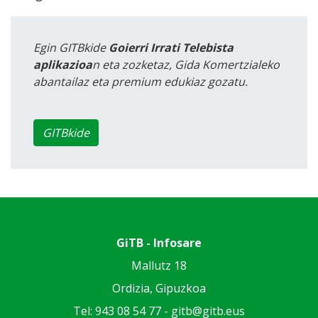
Egin GITBkide
Goierri Irrati Telebista
aplikazioa
n eta zozketaz, Gida Komertzialeko
abantailaz eta premium edukiaz gozatu.
GITBkide
GiTB - Infosare
Mallutz 18
Ordizia, Gipuzkoa
Tel: 943 08 54 77 -
gitb@gitb.eus