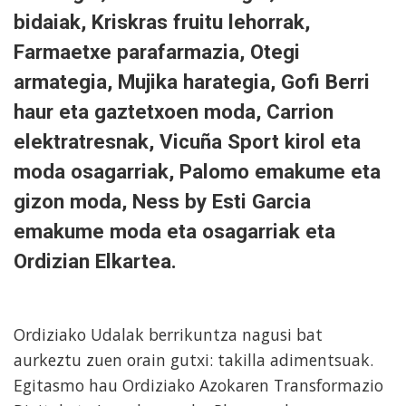
bidaiak, Kriskras fruitu lehorrak,
Farmaetxe parafarmazia, Otegi
armategia, Mujika harategia, Gofi Berri
haur eta gaztetxoen moda, Carrion
elektratresnak, Vicuña Sport kirol eta
moda osagarriak, Palomo emakume eta
gizon moda, Ness by Esti Garcia
emakume moda eta osagarriak eta
Ordizian Elkartea.
Ordiziako Udalak berrikuntza nagusi bat
aurkeztu zuen orain gutxi: takilla adimentsuak.
Egitasmo hau Ordiziako Azokaren Transformazio