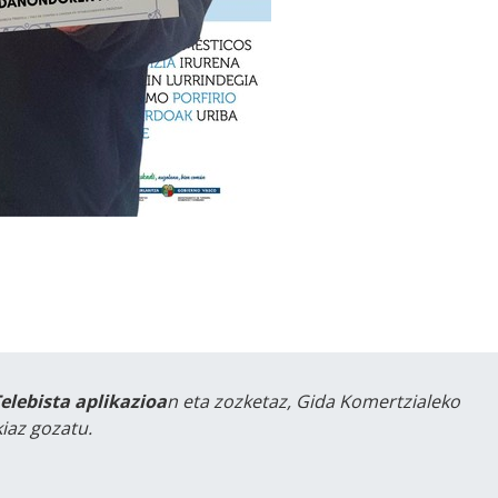
Telebista aplikazioa
n eta zozketaz, Gida Komertzialeko
iaz gozatu.