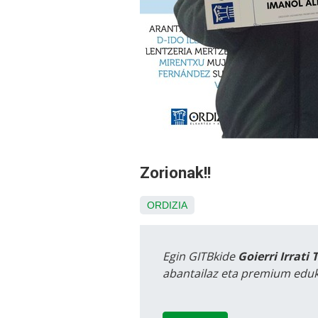
Zorionak!!
ORDIZIA
Egin GITBkide
Goierri Irrati 
abantailaz eta premium eduk