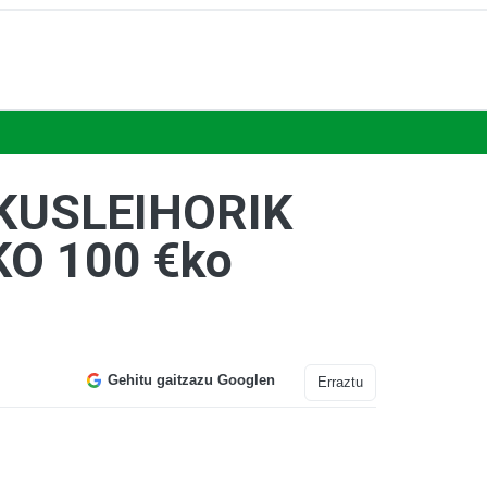
KUSLEIHORIK
O 100 €ko
Gehitu gaitzazu Googlen
Erraztu