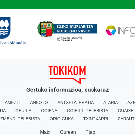
Gertuko informazioa, euskaraz
AMEZTI
ANBOTO
ANTXETA IRRATIA
ATARIA
AZP
TIA
GEURIA
GOIENA
GOIERRI TELEBISTA
GUAIXE
IZMENDI TELEBISTA
ORIO GUKA
TXINTXARRI
ZARAUT
Matx
Gurean
Ttap