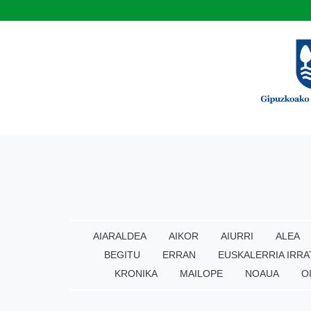
AIARALDEA
AIKOR
AIURRI
ALEA
BEGITU
ERRAN
EUSKALERRIA IRRA
KRONIKA
MAILOPE
NOAUA
O