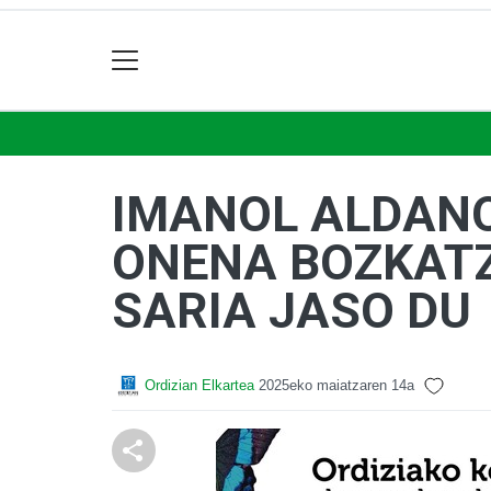
IMANOL ALDANO
ONENA BOZKATZ
SARIA JASO DU
Ordizian Elkartea
2025eko maiatzaren 14a