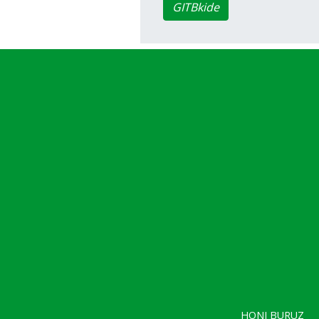
GITBkide
HONI BURUZ