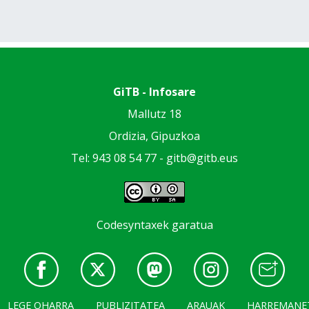
GiTB - Infosare
Mallutz 18
Ordizia, Gipuzkoa
Tel: 943 08 54 77 -
gitb@gitb.eus
Codesyntaxek garatua
LEGE OHARRA
PUBLIZITATEA
ARAUAK
HARREMANE