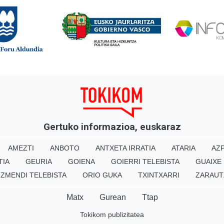
Gertuko informazioa, euskaraz
AMEZTI
ANBOTO
ANTXETA IRRATIA
ATARIA
AZP
TIA
GEURIA
GOIENA
GOIERRI TELEBISTA
GUAIXE
IZMENDI TELEBISTA
ORIO GUKA
TXINTXARRI
ZARAUT
Matx
Gurean
Ttap
Tokikom publizitatea