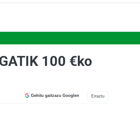
ATIK 100 €ko
Gehitu gaitzazu Googlen
Erraztu