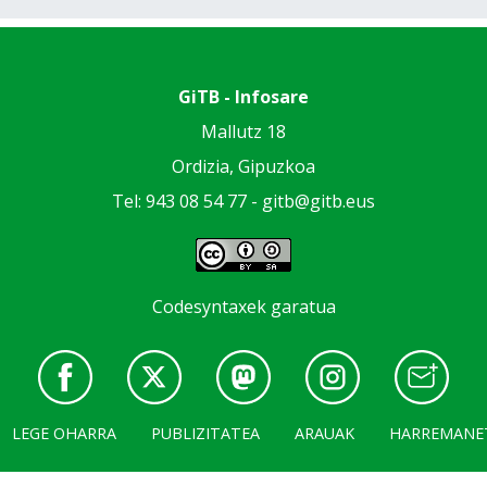
GiTB - Infosare
Mallutz 18
Ordizia, Gipuzkoa
Tel: 943 08 54 77 -
gitb@gitb.eus
Codesyntaxek garatua
LEGE OHARRA
PUBLIZITATEA
ARAUAK
HARREMANE