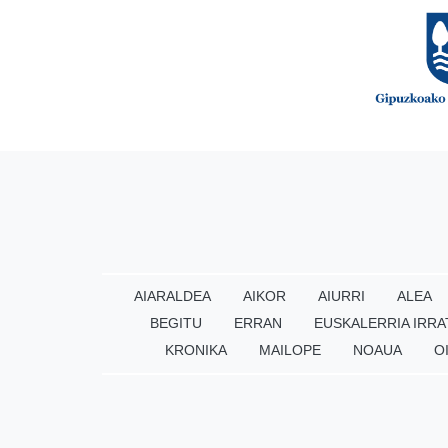
AIARALDEA
AIKOR
AIURRI
ALEA
BEGITU
ERRAN
EUSKALERRIA IRRA
KRONIKA
MAILOPE
NOAUA
O