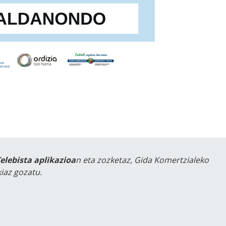
Telebista aplikazioa
n eta zozketaz, Gida Komertzialeko
iaz gozatu.