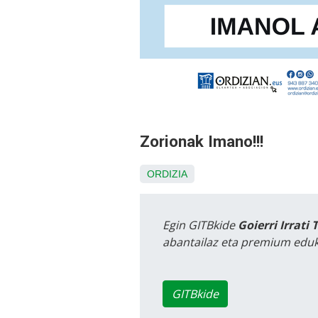
Zorionak Imano!!!
ORDIZIA
Egin GITBkide
Goierri Irrati 
abantailaz eta premium eduk
GITBkide