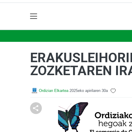
ERAKUSLEIHORI
ZOZKETAREN IR
Ordizian Elkartea
2025eko apirilaren 30a