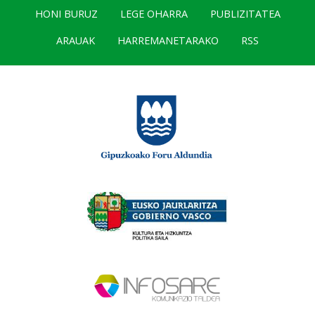
HONI BURUZ
LEGE OHARRA
PUBLIZITATEA
ARAUAK
HARREMANETARAKO
RSS