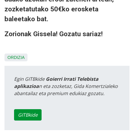
zozketatutako 50€ko erosketa
baleetako bat.
Zorionak Gissela! Gozatu sariaz!
ORDIZIA
Egin GITBkide
Goierri Irrati Telebista
aplikazioa
n eta zozketaz, Gida Komertzialeko
abantailaz eta premium edukiaz gozatu.
GITBkide