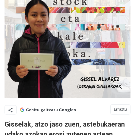
Erraztu
Gehitu gaitzazu Googlen
Gisselak, atzo jaso zuen, astebukaeran
udako azokan erosi zutenen artean,