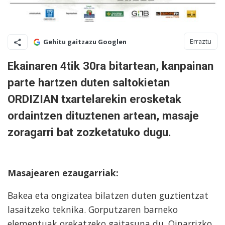
Erraztu
Gehitu gaitzazu Googlen
Ekainaren 4tik 30ra bitartean, kanpainan
parte hartzen duten saltokietan
ORDIZIAN txartelarekin erosketak
ordaintzen dituztenen artean, masaje
zoragarri bat zozketatuko dugu.
Masajearen ezaugarriak:
Bakea eta ongizatea bilatzen duten guztientzat
lasaitzeko teknika. Gorputzaren barneko
elementuak orekatzeko gaitasuna du. Oinarrizko