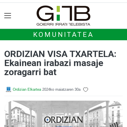
KOMUNITATEA
ORDIZIAN VISA TXARTELA:
Ekainean irabazi masaje
zoragarri bat
Ordizian Elkartea
2024ko maiatzaren 30a