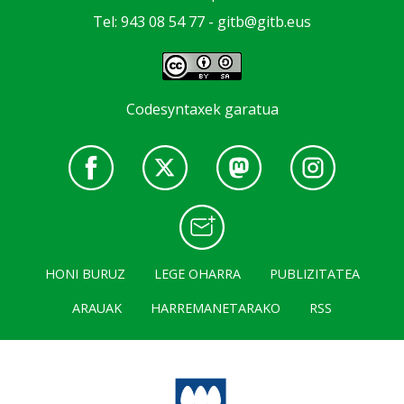
Tel: 943 08 54 77 -
gitb@gitb.eus
Codesyntaxek garatua
HONI BURUZ
LEGE OHARRA
PUBLIZITATEA
ARAUAK
HARREMANETARAKO
RSS