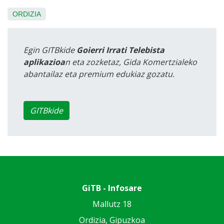
ORDIZIA
Egin GITBkide
Goierri Irrati Telebista
aplikazioa
n eta zozketaz, Gida Komertzialeko
abantailaz eta premium edukiaz gozatu.
GITBkide
GiTB - Infosare
Mallutz 18
Ordizia, Gipuzkoa