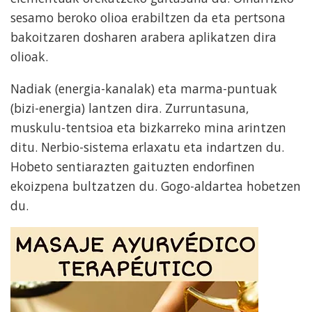
sesamo beroko olioa erabiltzen da eta pertsona
bakoitzaren dosharen arabera aplikatzen dira
olioak.
Nadiak (energia-kanalak) eta marma-puntuak
(bizi-energia) lantzen dira. Zurruntasuna,
muskulu-tentsioa eta bizkarreko mina arintzen
ditu. Nerbio-sistema erlaxatu eta indartzen du.
Hobeto sentiarazten gaituzten endorfinen
ekoizpena bultzatzen du. Gogo-aldartea hobetzen
du.