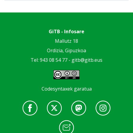
GiTB - Infosare
Mallutz 18
Ordizia, Gipuzkoa
Tel: 943 08 54 77 -
gitb@gitb.eus
Codesyntaxek garatua