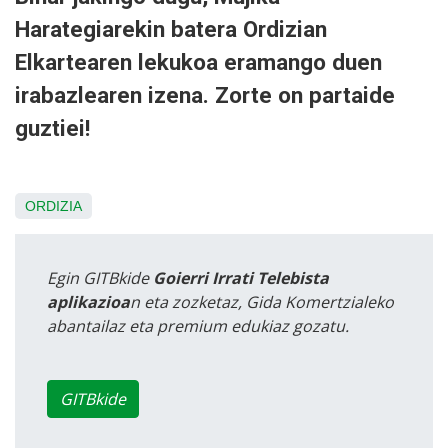
Harategiarekin batera Ordizian
Elkartearen lekukoa eramango duen
irabazlearen izena. Zorte on partaide
guztiei!
ORDIZIA
Egin GITBkide
Goierri Irrati Telebista
aplikazioa
n eta zozketaz, Gida Komertzialeko
abantailaz eta premium edukiaz gozatu.
GITBkide