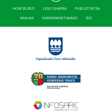
HONI BURUZ
LEGE OHARRA
PUBLIZITATEA
ARAUAK
HARREMANETARAKO
RSS