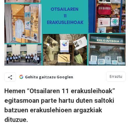
Erraztu
Gehitu gaitzazu Googlen
Hemen “Otsailaren 11 erakusleihoak”
egitasmoan parte hartu duten saltoki
batzuen erakuslehioen argazkiak
dituzue.