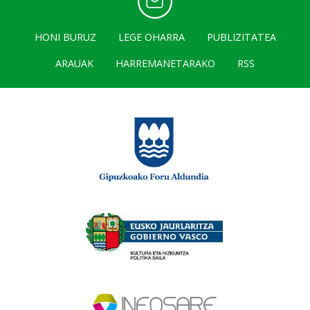
HONI BURUZ
LEGE OHARRA
PUBLIZITATEA
ARAUAK
HARREMANETARAKO
RSS