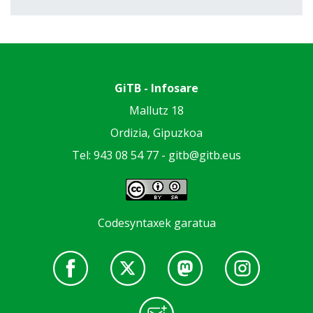
GiTB - Infosare
Mallutz 18
Ordizia, Gipuzkoa
Tel: 943 08 54 77 -
gitb@gitb.eus
Codesyntaxek garatua