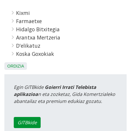
Kixmi
Farmaetxe
Hidalgo Bitxitegia
Arantxa Mertzeria
D'elikatuz
Koska Goxokiak
ORDIZIA
Egin GITBkide
Goierri Irrati Telebista
aplikazioa
n eta zozketaz, Gida Komertzialeko
abantailaz eta premium edukiaz gozatu.
GITBkide