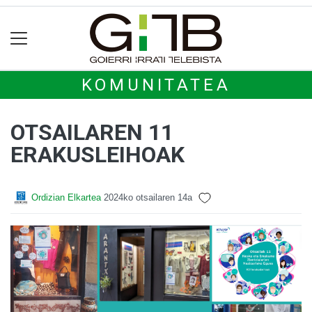
KOMUNITATEA
OTSAILAREN 11
ERAKUSLEIHOAK
Ordizian Elkartea
2024ko otsailaren 14a