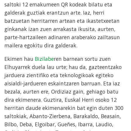
saltoki 12 emakumeen QR kodeak bilatu eta
galderak guztiak erantzun arte. Iaz, herri
batzuetan herritarren artean eta ikastetxeetan
ginkanak izan zuen arrakasta ikusita, aurten,
parte-hartzaileen adinaren araberako zailtasun
mailera egokitu dira galderak.
Ekimen hau
Bizilabe
ren barnean sortu zuen
Elhuyarrek duela lau urte; hau da, gazteentzako
jarduera zientifiko eta teknologikoak egiteko
aisialdi-jardueren eskaintzaren barruan. Eta iaz
bezala, aurten ere, Ordiziaz gain, gehiago batu
dira ekimenera. Guztira, Euskal Herri osoko 12
herritan daude ekimenarekin bat egin duten 300
saltokiak, Abanto-Zierbena, Barakaldo, Beasain,
Bilbo, Deba, Elgoibar, Gueñes, Ibarra, Laudio,