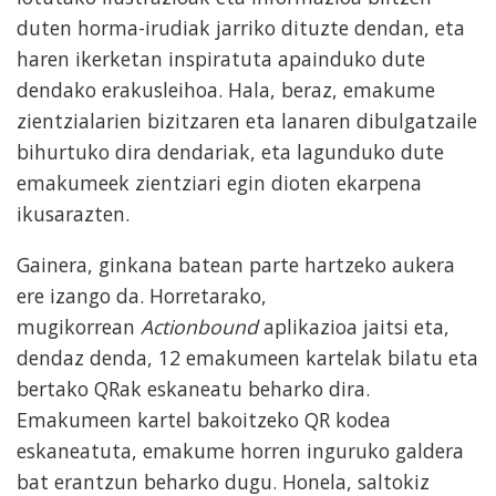
duten horma-irudiak jarriko dituzte dendan, eta
haren ikerketan inspiratuta apainduko dute
dendako erakusleihoa. Hala, beraz, emakume
zientzialarien bizitzaren eta lanaren dibulgatzaile
bihurtuko dira dendariak, eta lagunduko dute
emakumeek zientziari egin dioten ekarpena
ikusarazten.
Gainera, ginkana batean parte hartzeko aukera
ere izango da. Horretarako,
mugikorrean
Actionbound
aplikazioa jaitsi eta,
dendaz denda, 12 emakumeen kartelak bilatu eta
bertako QRak eskaneatu beharko dira.
Emakumeen kartel bakoitzeko QR kodea
eskaneatuta, emakume horren inguruko galdera
bat erantzun beharko dugu. Honela, saltokiz