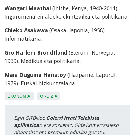
Wangari Maathai
(Ihithe, Kenya, 1940-2011).
Ingurumenaren aldeko ekintzailea eta politikaria.
Chieko Asakawa
(Osaka, Japonia, 1958).
Informatikaria.
Gro Harlem Brundtland
(Bærum, Norvegia,
1939). Medikua eta politikaria.
Maia Duguine Haristoy
(Hazparne, Lapurdi,
1979). Euskal hizkuntzalaria.
EKONOMIA
ORDIZIA
Egin GITBkide
Goierri Irrati Telebista
aplikazioa
n eta zozketaz, Gida Komertzialeko
abantailaz eta premium edukiaz gozatu.