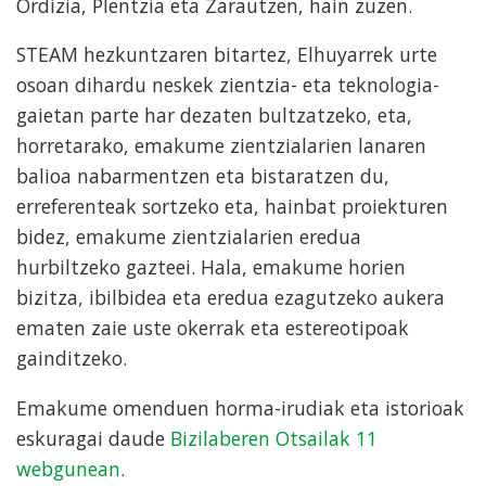
Ordizia, Plentzia eta Zarautzen, hain zuzen.
STEAM hezkuntzaren bitartez, Elhuyarrek urte
osoan dihardu neskek zientzia- eta teknologia-
gaietan parte har dezaten bultzatzeko, eta,
horretarako, emakume zientzialarien lanaren
balioa nabarmentzen eta bistaratzen du,
erreferenteak sortzeko eta, hainbat proiekturen
bidez, emakume zientzialarien eredua
hurbiltzeko gazteei. Hala, emakume horien
bizitza, ibilbidea eta eredua ezagutzeko aukera
ematen zaie uste okerrak eta estereotipoak
gainditzeko.
Emakume omenduen horma-irudiak eta istorioak
eskuragai daude
Bizilaberen Otsailak 11
webgunean
.