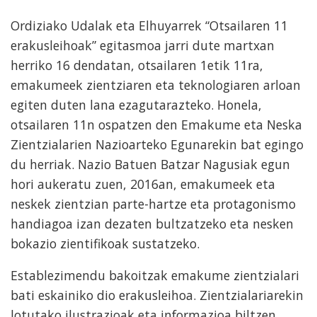
Ordiziako Udalak eta Elhuyarrek “Otsailaren 11
erakusleihoak” egitasmoa jarri dute martxan
herriko 16 dendatan, otsailaren 1etik 11ra,
emakumeek zientziaren eta teknologiaren arloan
egiten duten lana ezagutarazteko. Honela,
otsailaren 11n ospatzen den Emakume eta Neska
Zientzialarien Nazioarteko Egunarekin bat egingo
du herriak. Nazio Batuen Batzar Nagusiak egun
hori aukeratu zuen, 2016an, emakumeek eta
neskek zientzian parte-hartze eta protagonismo
handiagoa izan dezaten bultzatzeko eta nesken
bokazio zientifikoak sustatzeko.
Establezimendu bakoitzak emakume zientzialari
bati eskainiko dio erakusleihoa. Zientzialariarekin
lotutako ilustrazioak eta informazioa biltzen