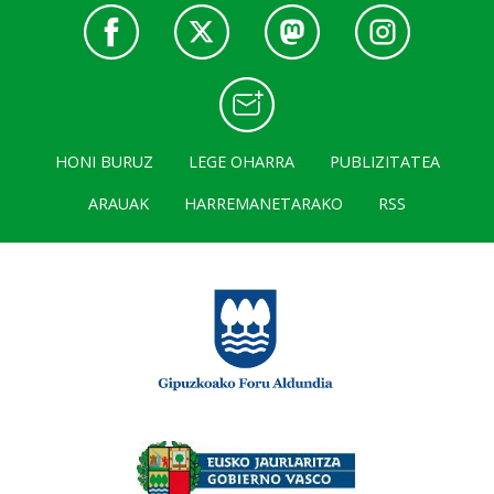
HONI BURUZ
LEGE OHARRA
PUBLIZITATEA
ARAUAK
HARREMANETARAKO
RSS