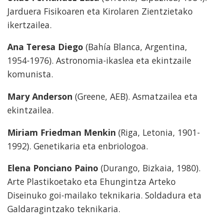
Jarduera Fisikoaren eta Kirolaren Zientzietako
ikertzailea.
Ana Teresa Diego
(Bahía Blanca, Argentina,
1954-1976). Astronomia-ikaslea eta ekintzaile
komunista.
Mary Anderson
(Greene, AEB). Asmatzailea eta
ekintzailea.
Miriam Friedman Menkin
(Riga, Letonia, 1901-
1992). Genetikaria eta enbriologoa.
Elena Ponciano Paino
(Durango, Bizkaia, 1980).
Arte Plastikoetako eta Ehungintza Arteko
Diseinuko goi-mailako teknikaria. Soldadura eta
Galdaragintzako teknikaria.