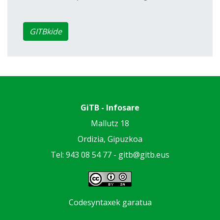
GITBkide
GiTB - Infosare
Mallutz 18
Ordizia, Gipuzkoa
Tel: 943 08 54 77 -
gitb@gitb.eus
Codesyntaxek garatua