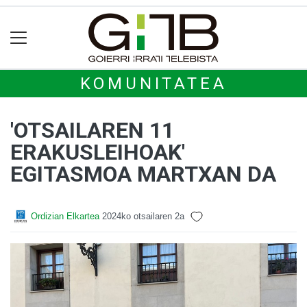
KOMUNITATEA
'OTSAILAREN 11
ERAKUSLEIHOAK'
EGITASMOA MARTXAN DA
Ordizian Elkartea
2024ko otsailaren 2a