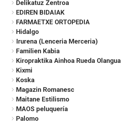
Delikatuz Zentroa
EDIREN BIDAIAK
FARMAETXE ORTOPEDIA
Hidalgo
Irurena (Lenceria Merceria)
Familien Kabia
Kiropraktika Ainhoa Rueda Olangua
Kixmi
Koska
Magazin Romanesc
Maitane Estilismo
MAOS peluquería
Palomo