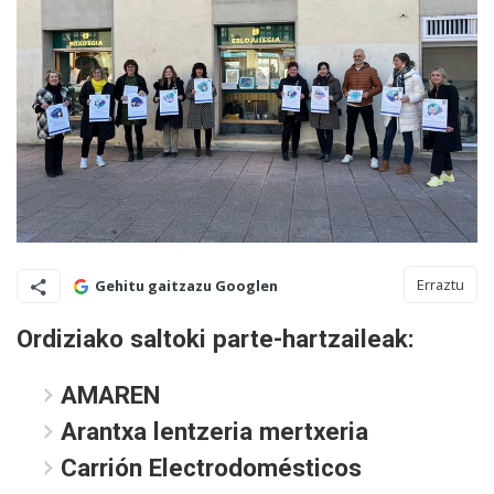
Erraztu
Gehitu gaitzazu Googlen
Ordiziako saltoki parte-hartzaileak:
AMAREN
Arantxa lentzeria mertxeria
Carrión Electrodomésticos