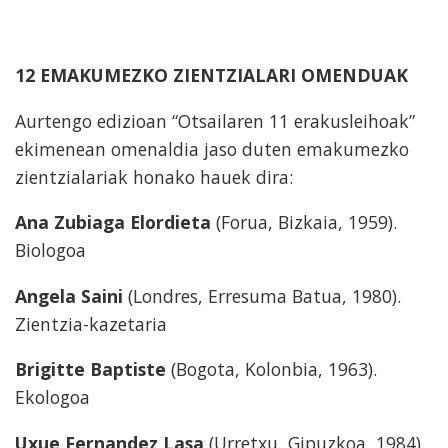
12 EMAKUMEZKO ZIENTZIALARI OMENDUAK
Aurtengo edizioan “Otsailaren 11 erakusleihoak”
ekimenean omenaldia jaso duten emakumezko
zientzialariak honako hauek dira:
Ana Zubiaga Elordieta
(Forua, Bizkaia, 1959).
Biologoa
Angela Saini
(Londres, Erresuma Batua, 1980).
Zientzia-kazetaria
Brigitte Baptiste
(Bogota, Kolonbia, 1963).
Ekologoa
Uxue Fernandez Lasa
(Urretxu, Gipuzkoa, 1984).