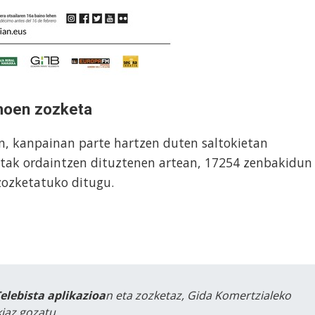
imoen zozketa
an, kanpainan parte hartzen duten saltokietan
etak ordaintzen dituztenen artean, 17254 zenbakidun
zozketatuko ditugu.
Telebista aplikazioa
n eta zozketaz, Gida Komertzialeko
iaz gozatu.