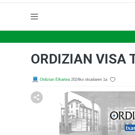
ORDIZIAN VISA
Ordizian Elkartea
2024ko otsailaren 1a