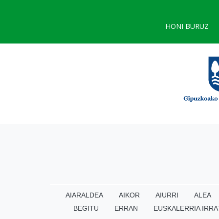
HONI BURUZ
AIARALDEA
AIKOR
AIURRI
ALEA
BEGITU
ERRAN
EUSKALERRIA IRRA