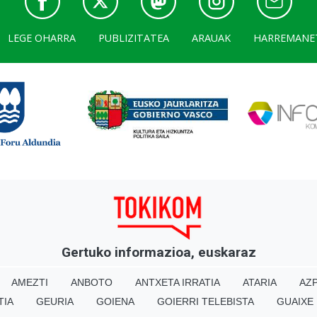
LEGE OHARRA
PUBLIZITATEA
ARAUAK
HARREMANE
Gertuko informazioa, euskaraz
AMEZTI
ANBOTO
ANTXETA IRRATIA
ATARIA
AZP
TIA
GEURIA
GOIENA
GOIERRI TELEBISTA
GUAIXE