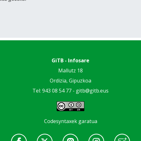
GiTB - Infosare
Mallutz 18
Ordizia, Gipuzkoa
Tel: 943 08 54 77 -
gitb@gitb.eus
Codesyntaxek garatua