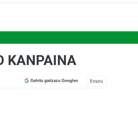
O KANPAINA
Gehitu gaitzazu Googlen
Erraztu