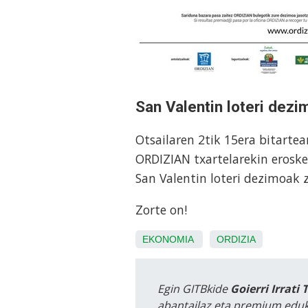
San Valentin loteri dez
Otsailaren 2tik 15era bitarte
ORDIZIAN txartelarekin erosk
San Valentin loteri dezimoak 
Zorte on!
EKONOMIA
ORDIZIA
Egin GITBkide
Goierri Irrati 
abantailaz eta premium eduk