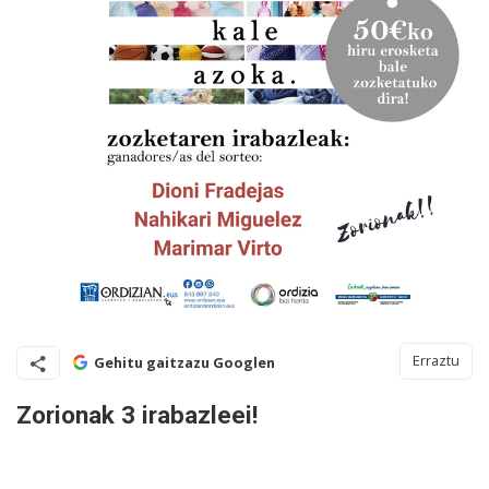
Erraztu
Gehitu gaitzazu Googlen
Zorionak 3 irabazleei!