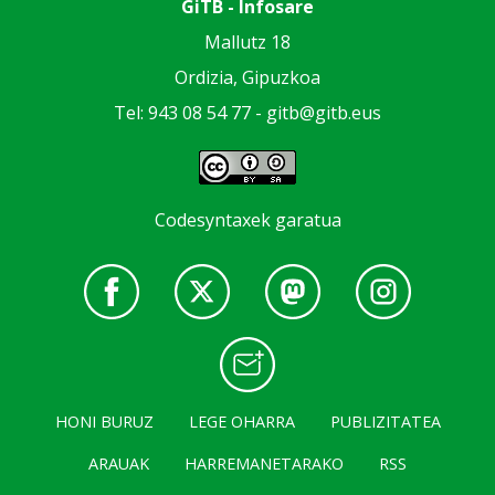
GiTB - Infosare
Mallutz 18
Ordizia, Gipuzkoa
Tel: 943 08 54 77 -
gitb@gitb.eus
Codesyntaxek garatua
HONI BURUZ
LEGE OHARRA
PUBLIZITATEA
ARAUAK
HARREMANETARAKO
RSS