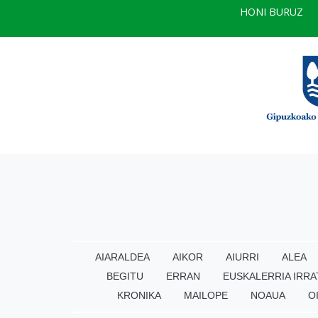
HONI BURUZ
AIARALDEA
AIKOR
AIURRI
ALEA
BEGITU
ERRAN
EUSKALERRIA IRRA
KRONIKA
MAILOPE
NOAUA
O