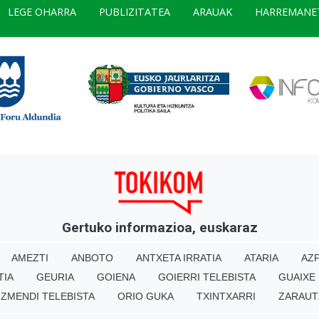
LEGE OHARRA
PUBLIZITATEA
ARAUAK
HARREMANE
Gertuko informazioa, euskaraz
AMEZTI
ANBOTO
ANTXETA IRRATIA
ATARIA
AZP
TIA
GEURIA
GOIENA
GOIERRI TELEBISTA
GUAIXE
IZMENDI TELEBISTA
ORIO GUKA
TXINTXARRI
ZARAUT