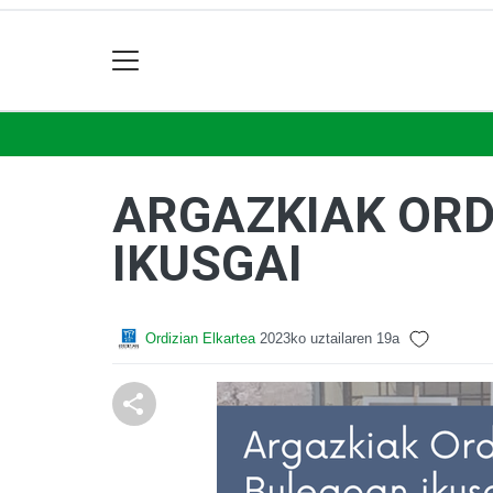
ARGAZKIAK ORD
IKUSGAI
Ordizian Elkartea
2023ko uztailaren 19a