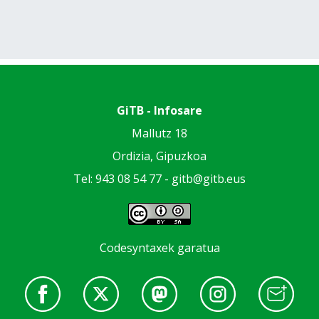
GiTB - Infosare
Mallutz 18
Ordizia, Gipuzkoa
Tel: 943 08 54 77 -
gitb@gitb.eus
Codesyntaxek garatua