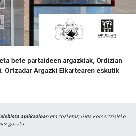
eta bete partaideen argazkiak, Ordizian
. Ortzadar Argazki Elkartearen eskutik
Telebista aplikazioa
n eta zozketaz, Gida Komertzialeko
iaz gozatu.