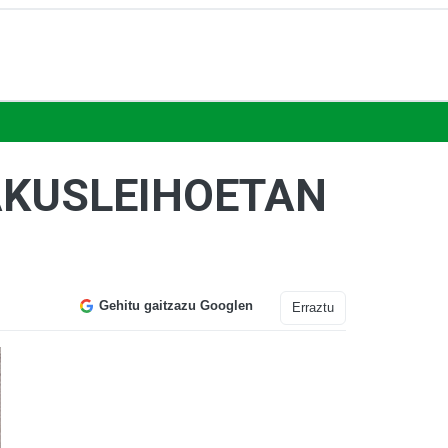
AKUSLEIHOETAN
Gehitu gaitzazu Googlen
Erraztu