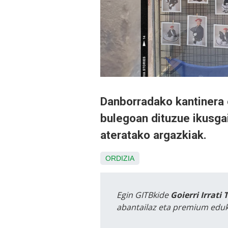
Danborradako kantinera 
bulegoan dituzue ikusgai
ateratako argazkiak.
ORDIZIA
Egin GITBkide
Goierri Irrati 
abantailaz eta premium eduk