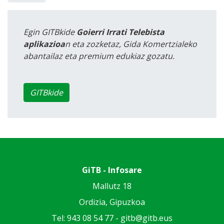
Egin GITBkide
Goierri Irrati Telebista
aplikazioa
n eta zozketaz, Gida Komertzialeko
abantailaz eta premium edukiaz gozatu.
GITBkide
GiTB - Infosare
Mallutz 18
Ordizia, Gipuzkoa
Tel: 943 08 54 77 -
gitb@gitb.eus