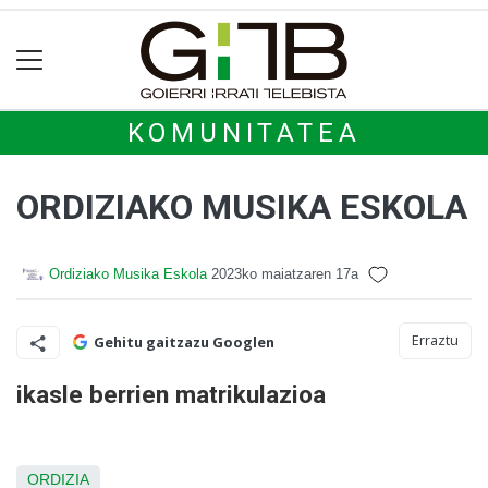
KOMUNITATEA
ORDIZIAKO MUSIKA ESKOLA
Ordiziako Musika Eskola
2023ko maiatzaren 17a
Erraztu
Gehitu gaitzazu Googlen
ikasle berrien matrikulazioa
ORDIZIA