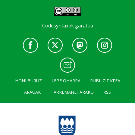
Codesyntaxek garatua
HONI BURUZ
LEGE OHARRA
PUBLIZITATEA
ARAUAK
HARREMANETARAKO
RSS