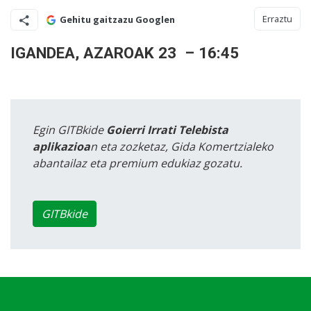
Erraztu
Gehitu gaitzazu Googlen
IGANDEA, AZAROAK 23 – 16:45
Egin GITBkide
Goierri Irrati Telebista
aplikazioa
n eta zozketaz, Gida Komertzialeko
abantailaz eta premium edukiaz gozatu.
GITBkide