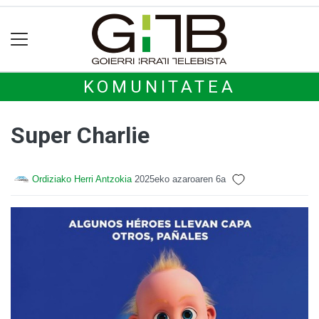
KOMUNITATEA
Super Charlie
Ordiziako Herri Antzokia
2025eko azaroaren 6a