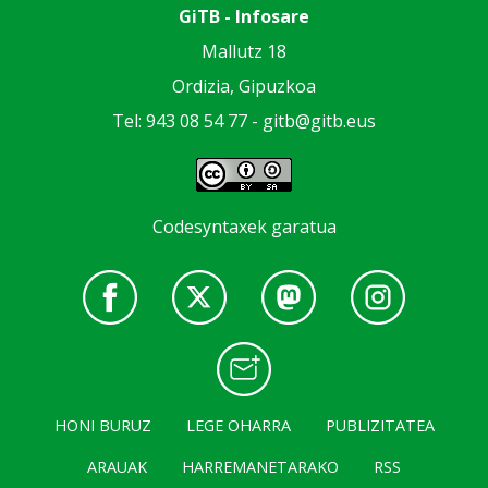
GiTB - Infosare
Mallutz 18
Ordizia, Gipuzkoa
Tel: 943 08 54 77 -
gitb@gitb.eus
Codesyntaxek garatua
HONI BURUZ
LEGE OHARRA
PUBLIZITATEA
ARAUAK
HARREMANETARAKO
RSS