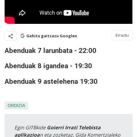
Erraztu
Gehitu gaitzazu Googlen
Abenduak 7 larunbata - 22:00
Abenduak 8 igandea - 19:30
Abenduak 9 astelehena 19:30
ORDIZIA
Egin GITBkide
Goierri Irrati Telebista
aplikazioa
n eta zozketaz, Gida Komertzialeko