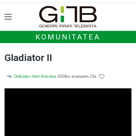
KOMUNITATEA
Gladiator II
Ordiziako Herri Antzokia
2024ko azaroaren 23a