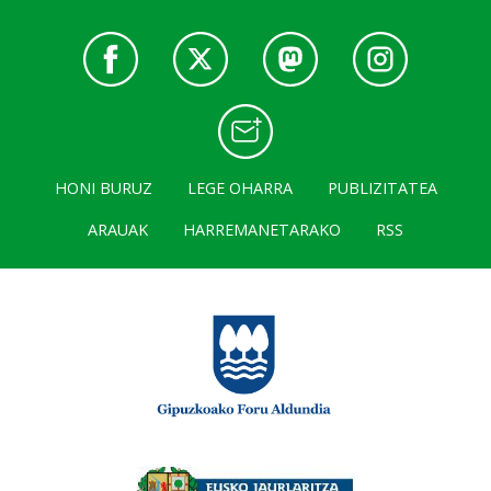
HONI BURUZ
LEGE OHARRA
PUBLIZITATEA
ARAUAK
HARREMANETARAKO
RSS