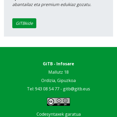
abantailaz eta premium edukiaz gozatu.
GITBkide
GiTB - Infosare
Mallutz 18
Ordizia, Gipuzkoa
Tel: 943 08 54 77 -
gitb@gitb.eus
Codesyntaxek garatua