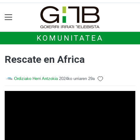
KOMUNITATEA
Rescate en Africa
Ordiziako Herri Antzokia
2024ko urriaren 29a