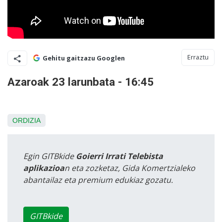
Erraztu
Gehitu gaitzazu Googlen
Azaroak 23 larunbata - 16:45
ORDIZIA
Egin GITBkide
Goierri Irrati Telebista
aplikazioa
n eta zozketaz, Gida Komertzialeko
abantailaz eta premium edukiaz gozatu.
GITBkide