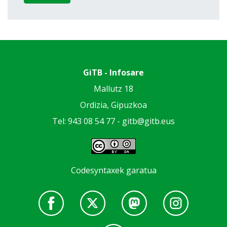
GiTB - Infosare
Mallutz 18
Ordizia, Gipuzkoa
Tel: 943 08 54 77 -
gitb@gitb.eus
Codesyntaxek garatua