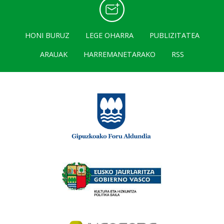
HONI BURUZ
LEGE OHARRA
PUBLIZITATEA
ARAUAK
HARREMANETARAKO
RSS