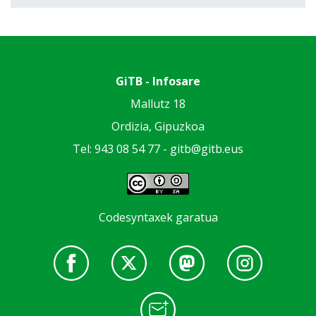
GiTB - Infosare
Mallutz 18
Ordizia, Gipuzkoa
Tel: 943 08 54 77 -
gitb@gitb.eus
Codesyntaxek garatua