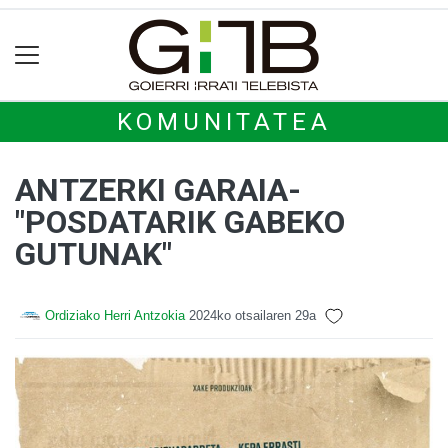
KOMUNITATEA
ANTZERKI GARAIA-
"POSDATARIK GABEKO
GUTUNAK"
Ordiziako Herri Antzokia
2024ko otsailaren 29a