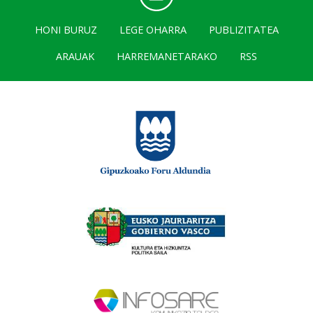
HONI BURUZ
LEGE OHARRA
PUBLIZITATEA
ARAUAK
HARREMANETARAKO
RSS