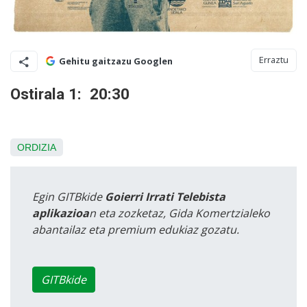
Erraztu
Gehitu gaitzazu Googlen
Ostirala 1: 20:30
ORDIZIA
Egin GITBkide
Goierri Irrati Telebista
aplikazioa
n eta zozketaz, Gida Komertzialeko
abantailaz eta premium edukiaz gozatu.
GITBkide