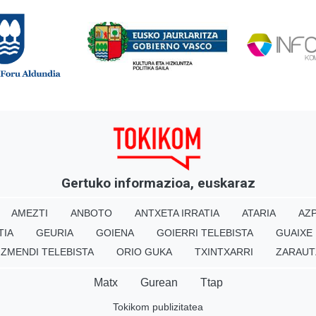
Gertuko informazioa, euskaraz
AMEZTI
ANBOTO
ANTXETA IRRATIA
ATARIA
AZP
TIA
GEURIA
GOIENA
GOIERRI TELEBISTA
GUAIXE
IZMENDI TELEBISTA
ORIO GUKA
TXINTXARRI
ZARAUT
Matx
Gurean
Ttap
Tokikom publizitatea