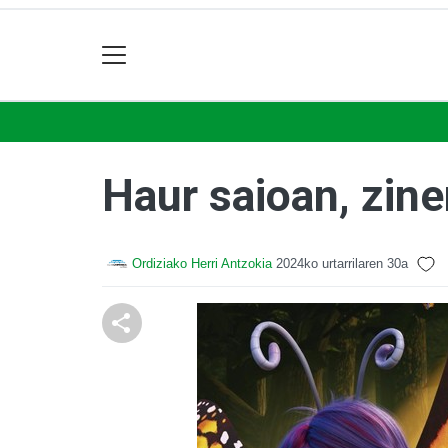
Haur saioan, zin
Ordiziako Herri Antzokia
2024ko urtarrilaren 30a