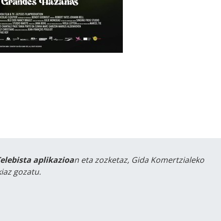
Telebista aplikazioa
n eta zozketaz, Gida Komertzialeko
iaz gozatu.