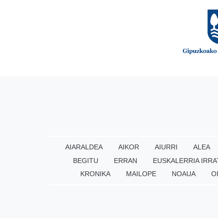
AIARALDEA
AIKOR
AIURRI
ALEA
BEGITU
ERRAN
EUSKALERRIA IRRA
KRONIKA
MAILOPE
NOAUA
O