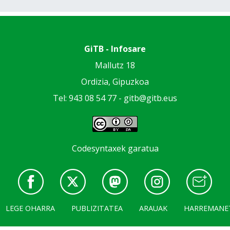
GiTB - Infosare
Mallutz 18
Ordizia, Gipuzkoa
Tel: 943 08 54 77 -
gitb@gitb.eus
Codesyntaxek garatua
LEGE OHARRA
PUBLIZITATEA
ARAUAK
HARREMANE