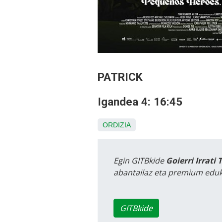
PATRICK
Igandea 4: 16:45
ORDIZIA
Egin GITBkide
Goierri Irrati 
abantailaz eta premium eduk
GITBkide