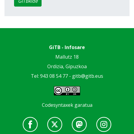
GITBkide
GiTB - Infosare
Mallutz 18
Ordizia, Gipuzkoa
Tel: 943 08 54 77 -
gitb@gitb.eus
Codesyntaxek garatua