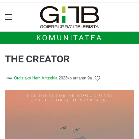
KOMUNITATEA
THE CREATOR
Ordiziako Herri Antzokia
2023ko urriaren 9a