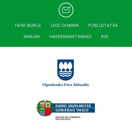
HONI BURUZ
LEGE OHARRA
PUBLIZITATEA
ARAUAK
HARREMANETARAKO
RSS