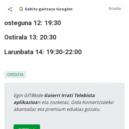
Erraztu
Gehitu gaitzazu Googlen
osteguna 12: 19:30
Ostirala 13: 20:30
Larunbata 14: 19:30-22:00
ORDIZIA
Egin GITBkide
Goierri Irrati Telebista
aplikazioa
n eta zozketaz, Gida Komertzialeko
abantailaz eta premium edukiaz gozatu.