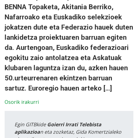
BENNA Topaketa, Akitania Berriko,
Nafarroako eta Euskadiko selekzioek
jokatzen dute eta Federazio hauek duten
lankidetza proiektuaren barruan egiten
da. Aurtengoan, Euskadiko federazioari
egokitu zaio antolatzea eta Askatuak
klubaren laguntza izan du, azken hauen
50.urteurrenaren ekintzen barruan
sartuz. Euroregio hauen arteko […]
Osorik irakurri
Egin GITBkide
Goierri Irrati Telebista
aplikazioa
n eta zozketaz, Gida Komertzialeko