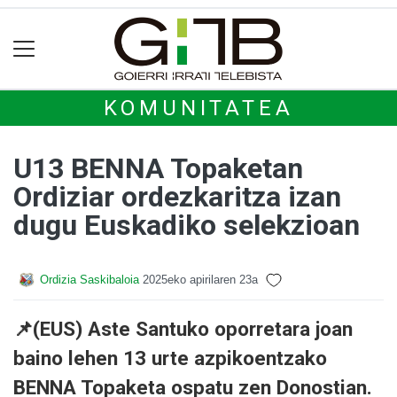
KOMUNITATEA
U13 BENNA Topaketan
Ordiziar ordezkaritza izan
dugu Euskadiko selekzioan
Ordizia Saskibaloia
2025eko apirilaren 23a
📌(EUS) Aste Santuko oporretara joan
baino lehen 13 urte azpikoentzako
BENNA Topaketa ospatu zen Donostian.