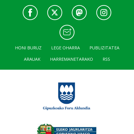
HONI BURUZ
LEGE OHARRA
PUBLIZITATEA
ARAUAK
HARREMANETARAKO
RSS