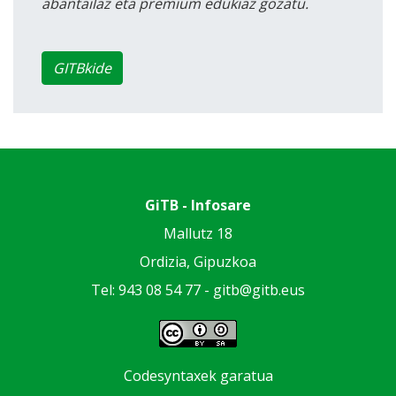
abantailaz eta premium edukiaz gozatu.
GITBkide
GiTB - Infosare
Mallutz 18
Ordizia, Gipuzkoa
Tel: 943 08 54 77 -
gitb@gitb.eus
Codesyntaxek garatua